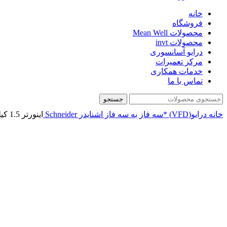
خانه
فروشگاه
محصولات Mean Well
محصولات invt
درایو آسانسوری
مرکز تعمیرات
خدمات همکاری
تماس با ما
جستجو
خانه
درایو(VFD)
*سه فاز به سه فاز
اشنایدر Schneider
اینورتر 1.5 کیلووات اشنایدر سری ATV310 ورودی سه فاز