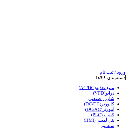
ورود / ثبت نام
دسته‌بندی کالاها
منبع تغذیه(AC/DC)
درایو(VFD)
شارژر صنعتی
کانورتر(DC/DC)
اینورتر(DC/AC)
کنترلر(PLC)
پنل لمسی(HMI)
سنسور