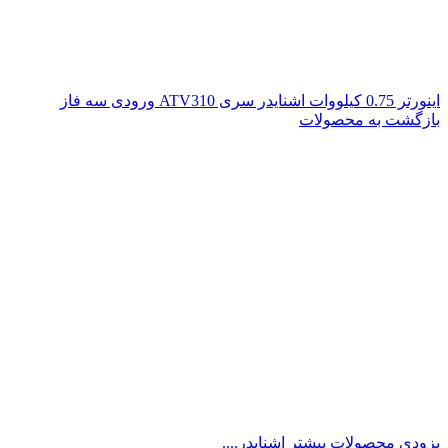
اینورتر 0.75 کیلووات اشنایدر سری ATV310 ورودی سه فاز
بازگشت به محصولات
بزودی محصولات بیشتر اشنایدر....