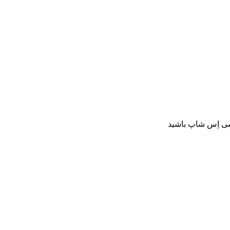
سی اِس شاپ باشید