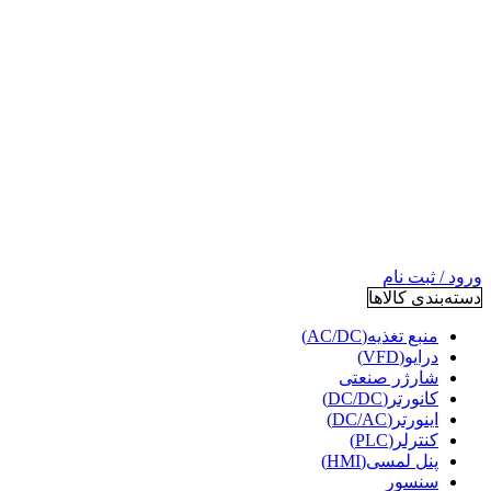
ورود / ثبت نام
دسته‌بندی کالاها
منبع تغذیه(AC/DC)
درایو(VFD)
شارژر صنعتی
کانورتر(DC/DC)
اینورتر(DC/AC)
کنترلر(PLC)
پنل لمسی(HMI)
سنسور