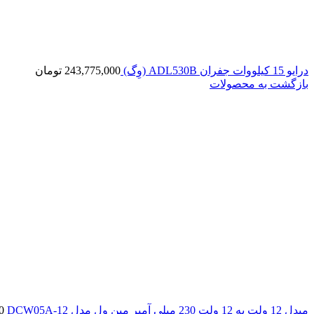
درایو 15 کیلووات جفران ADL530B (وِگ)
243,775,000
تومان
بازگشت به محصولات
مبدل 12 ولت به 12 ولت 230 میلی آمپر مین ول مدل DCW05A-12
0