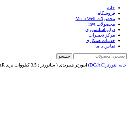
خانه
فروشگاه
محصولات Mean Well
محصولات invt
درایو آسانسوری
مرکز تعمیرات
خدمات همکاری
تماس با ما
جستجو
خانه
اینورتر(DC/AC)
اینورتر هیبریدی ( سانورتر ) 3.5 کیلووات برند A-STAR