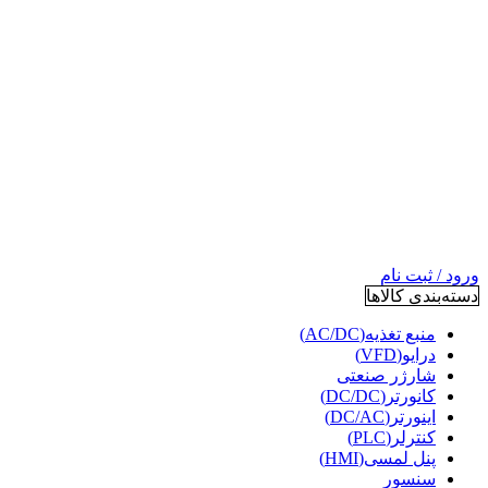
ورود / ثبت نام
دسته‌بندی کالاها
منبع تغذیه(AC/DC)
درایو(VFD)
شارژر صنعتی
کانورتر(DC/DC)
اینورتر(DC/AC)
کنترلر(PLC)
پنل لمسی(HMI)
سنسور