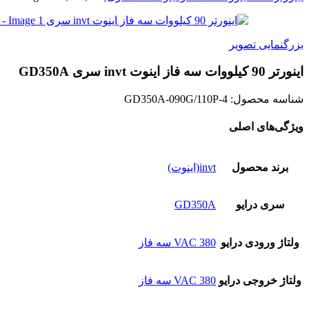
بزرگنمایی تصویر
اينورتر 90 کیلووات سه فاز اینوت invt سری GD350A
شناسه محصول:
GD350A-090G/110P-4
ویژگی‌های اصلی
برند محصول
invt(اینوت)
سری درایو
GD350A
ولتاژ ورودی درایو
380 VAC سه فاز
ولتاژ خروجی درایو
380 VAC سه فاز