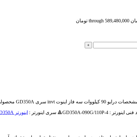
اينورتر GD350A