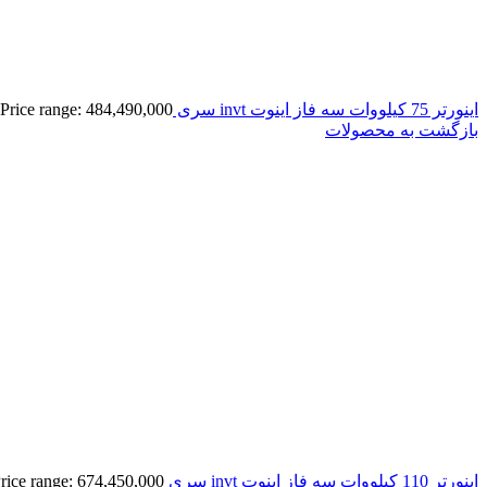
اينورتر 75 کیلووات سه فاز اینوت invt سری GD350A
Price range: 484,490,000 تومان through 509,000,000 تومان
بازگشت به محصولات
اينورتر 110 کیلووات سه فاز اینوت invt سری GD350A
Price range: 674,450,000 تومان through 707,950,000 توم