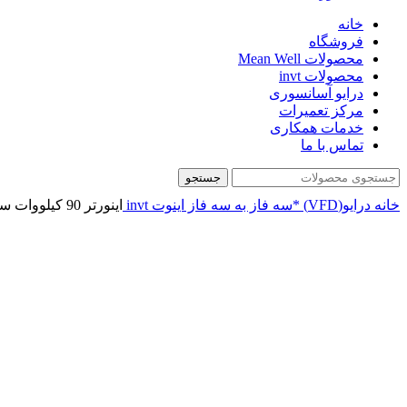
خانه
فروشگاه
محصولات Mean Well
محصولات invt
درایو آسانسوری
مرکز تعمیرات
خدمات همکاری
تماس با ما
جستجو
خانه
درایو(VFD)
*سه فاز به سه فاز
اینوت invt
اينورتر 90 کیلووات سه فاز اینوت invt سری GD350A