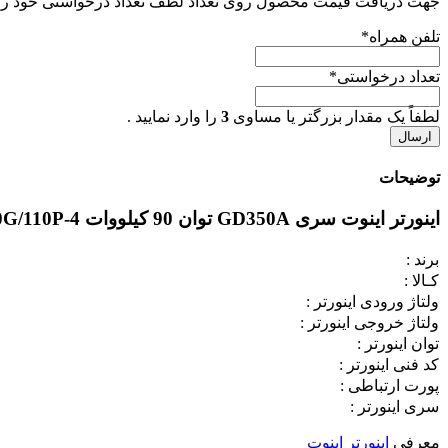
جهت دریافت قیمت محصول روی تعداد لطف تعداد درخواستی خود را هم
تلفن همراه
*
تعداد درخواستی
*
لطفاً یک مقدار بزرگتر یا مساوی
3
را وارد نمایید .
توضیحات
اینورتر اینوت سری GD350A توان 90 کیلووات GD350A-090G/110P-4
برند :
کـالا :
ولتاژ ورودی اینورتر :
ولتاژ خروجی اینورتر :
توان اینورتر :
کد فنی اینورتر :
پورت ارتباطی :
سری اینورتر :
معرفی
اینورتر اینوت