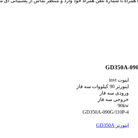
راه با شماره تلفن همراه خود وارد و منتظر تماس از پشتیبانی آی 
اینوت invt
اينورتر 90 کیلووات سه فاز
ورودی سه فاز
خروجی سه فاز
90kw
GD350A-090G/110P-4
اينورتر GD350A