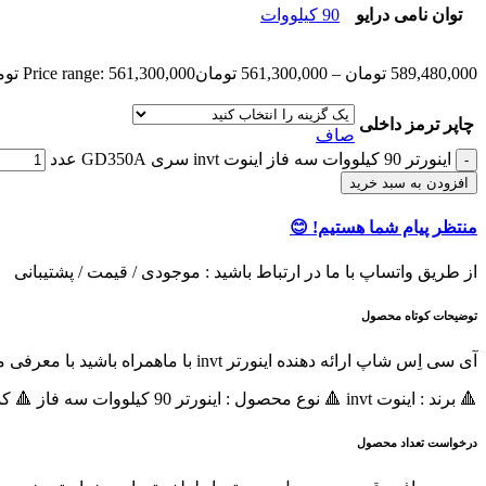
توان نامی درایو
90 کیلووات
589,480,000
تومان
–
561,300,000
تومان
Price range: 561,300,000 تومان through 589,480,000 تومان
چاپر ترمز داخلی
صاف
اينورتر 90 کیلووات سه فاز اینوت invt سری GD350A عدد
افزودن به سبد خرید
منتظر پیام شما هستیم! 😊
از طریق واتساپ با ما در ارتباط باشید : موجودی / قیمت / پشتیبانی
توضیحات کوتاه محصول
آی سی اِس شاپ ارائه دهنده اینورتر invt با ماهمراه باشید با معرفی مشخصات درایو 90 کیلووات سه فاز اینوت invt سری GD350A محصولی اقصادی
🔺 برند : اینوت invt 🔺 نوع محصول : اينورتر 90 کیلووات سه فاز 🔺 کد فنی اینورتر : GD350A-090G/110P-4🔺 سری اینورتر :
درخواست تعداد محصول