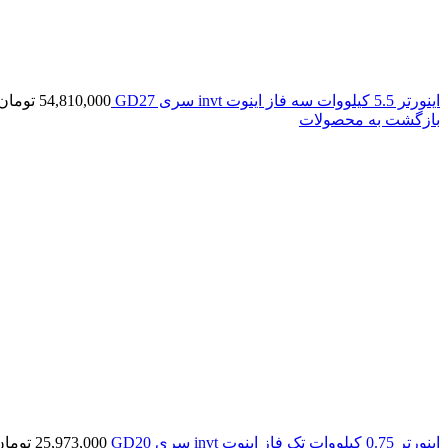
اينورتر 5.5 کیلووات سه فاز اینوت invt سری GD27
54,810,000
تومان
بازگشت به محصولات
اينورتر 0.75 کیلووات تک فاز اینوت invt سری GD20
25,973,000
تومان