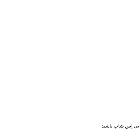
سی اِس شاپ باشید