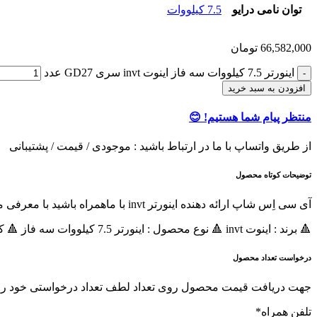
توان نامی درایو
7.5 کیلووات
66,582,000
تومان
اينورتر 7.5 کیلووات سه فاز اینوت invt سری GD27 عدد
افزودن به سبد خرید
منتظر پیام شما هستیم! 😊
از طریق واتساپ با ما در ارتباط باشید : موجودی / قیمت / پشتیبانی
توضیحات کوتاه محصول
آی سی اِس شاپ ارائه دهنده اینورتر invt با ماهمراه باشید با معرفی مشخصات درایو 7.5 کیلووات سه فاز اینوت invt سری GD27
🔺 برند : اینوت invt 🔺 نوع محصول : اينورتر 7.5 کیلووات سه فاز 🔺 کد فنی اینورتر : GD27-7R5G-4-B 🔺 سری اینورتر : اينورتر GD27
درخواست تعداد محصول
جهت دریافت قیمت محصول روی تعداد لطف تعداد درخواستی خود را هم
تلفن همراه
*