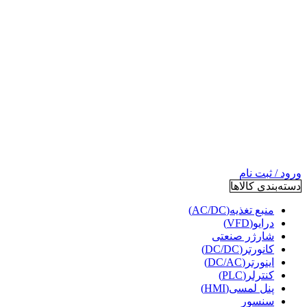
ورود / ثبت نام
دسته‌بندی کالاها
منبع تغذیه(AC/DC)
درایو(VFD)
شارژر صنعتی
کانورتر(DC/DC)
اینورتر(DC/AC)
کنترلر(PLC)
پنل لمسی(HMI)
سنسور