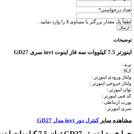
تعداد درخواستی
*
لطفاً یک مقدار بزرگتر یا مساوی
3
را وارد نمایید .
توضیحات
اينورتر 7.5 کیلووات سه فاز اینوت invt سری GD27
برند :
کـالا :
ولتاژ ورودی اینورتر :
ولتاژ خروجی اینورتر :
توان اینورتر :
کد فنی اینورتر :
پورت ارتباطی :
سری اینورتر :
مشاهده سایر
کنترل دور invt مدل GD27
چرا خرید اینورتر
GD27
توان 7.5 کیلووات اینوت