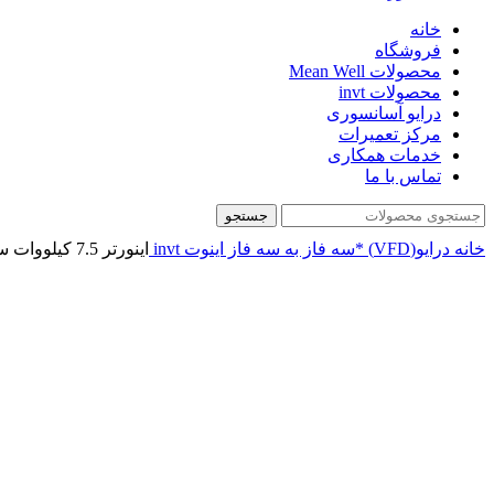
خانه
فروشگاه
محصولات Mean Well
محصولات invt
درایو آسانسوری
مرکز تعمیرات
خدمات همکاری
تماس با ما
جستجو
خانه
درایو(VFD)
*سه فاز به سه فاز
اینوت invt
اينورتر 7.5 کیلووات سه فاز اینوت invt سری GD27