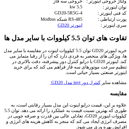
ولتاژ خروجی اینورتر :
خروجی سه فاز
5.5 kw
توان اینورتر :
GD20-5R5G-4
کد فنی اینورتر :
پورت ارتباطی :
RS-485 شبکه Modbus
سری اینورتر :
اينورتر GD20
تفاوت های توان 5.5 کیلووات با سایر مدل ها
خرید اینورتر GD20 توان 5.5 کیلووات اینوت در مقایسه با سایر مدل
ها، ویژگی های منحصر به فردی دارد که آن را از رقبا متمایز می
کند. اینورتر GD20 با درایو کنترل دور پیشرفته، دقت بالاتری در
تنظیم سرعت موتورهای سه فاز فراهم می کند که برای خرید
اینورتر صنعتی بسیار حیاتی است.
مشاهده سایر
کنترل دور invt مدل GD20
مقایسه
علاوه بر این، قیمت درایو اینوت این مدل بسیار رقابتی است، به
طوری که بهترین نسبت قیمت به عملکرد را ارائه می دهد. توان 5.5
کیلووات اینورتر GD20، تعادلی عالی بین قدرت و صرفه جویی در
مصرف انرژی ایجاد می کند که منجر به کاهش هزینه های انرژی و
افزایش بهره وری می شود.