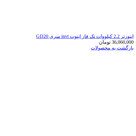
اينورتر 2.2 کیلووات تک فاز اینوت invt سری GD20
36,060,000
تومان
بازگشت به محصولات