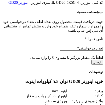
کد فنی اینورتر : GD20-5R5G-4 🔺 سری اینورتر :
اينورتر GD20
درخواست تعداد محصول
جهت دریافت قیمت محصول روی تعداد لطف تعداد درخواستی خود
را همراه با شماره تلفن همراه خود وارد و منتظر تماس از پشتیبانی
آی سی اِس شاپ باشید
تلفن همراه
*
تعداد درخواستی
*
لطفاً یک مقدار بزرگتر یا مساوی
3
را وارد نمایید .
توضیحات
خرید اینورتر GD20 توان 5.5 کیلووات اینوت
برند :
اینوت invt
کـالا :
اينورتر 5.5 کیلووات سه فاز
ولتاژ ورودی اینورتر :
ورودی سه فاز