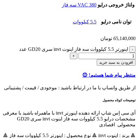
ولتاژ خروجی درایو
380 VAC سه فاز
توان نامی درایو
5.5 کیلووات
65,140,000
تومان
اينورتر 5.5 کیلووات سه فاز اینوت invt سری GD20 عدد
افزودن به سبد خرید
منتظر پیام شما هستیم! 😊
از طریق واتساپ با ما در ارتباط باشید : موجودی / قیمت / پشتیبانی
توضیحات کوتاه محصول
آی سی اِس شاپ ارائه دهنده اینورتر invt با ماهمراه باشید با معرفی
مشخصات درایو 5.5 کیلووات سه فاز اینوت invt سری GD20
محصولی اقصادی
🔺 برند : اینوت invt 🔺 نوع محصول : اينورتر 5.5 کیلووات سه فاز 🔺