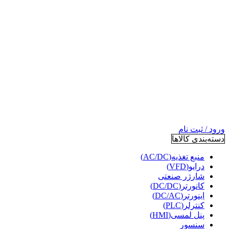
ورود / ثبت نام
دسته‌بندی کالاها
منبع تغذیه(AC/DC)
درایو(VFD)
شارژر صنعتی
کانورتر(DC/DC)
اینورتر(DC/AC)
کنترلر(PLC)
پنل لمسی(HMI)
سنسور