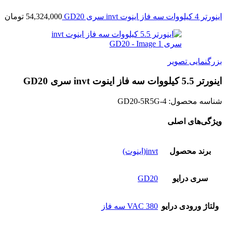
اينورتر 4 کیلووات سه فاز اینوت invt سری GD20
54,324,000
تومان
بزرگنمایی تصویر
اينورتر 5.5 کیلووات سه فاز اینوت invt سری GD20
شناسه محصول:
GD20-5R5G-4
ویژگی‌های اصلی
برند محصول
invt(اینوت)
سری درایو
GD20
ولتاژ ورودی درایو
380 VAC سه فاز