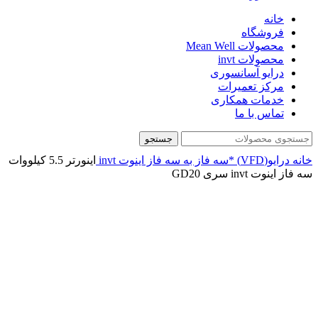
خانه
فروشگاه
محصولات Mean Well
محصولات invt
درایو آسانسوری
مرکز تعمیرات
خدمات همکاری
تماس با ما
جستجو
خانه
درایو(VFD)
*سه فاز به سه فاز
اینوت invt
اينورتر 5.5 کیلووات
سه فاز اینوت invt سری GD20