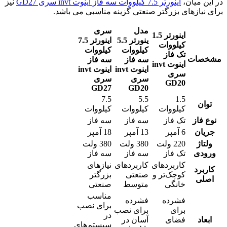
در این میان،
اينورتر 7.5 کیلووات سه فاز اینوت invt سری GD27
نیز
برای نیازهای بزرگتر صنعتی گزینه مناسبی می باشد.
مدل
سری
اينورتر 1.5
ينورتر 5.5
اينورتر 7.5
کیلووات
کیلووات
کیلووات
تک فاز
مشخصات
سه فاز
سه فاز
اینوت
invt
اینوت
invt
اینوت
invt
سری
سری
سری
GD20
GD27
GD20
7.5
5.5
1.5
توان
کیلووات
کیلووات
کیلووات
نوع فاز
تک فاز
سه فاز
سه فاز
جریان
6 آمپر
13 آمپر
18 آمپر
ولتاژ
220 ولت
380 ولت
380 ولت
ورودی
تک فاز
سه فاز
سه فاز
کاربردهای
کاربردهای
نیازهای
کاربرد
کوچک‌تر و
صنعتی
بزرگتر
اصلی
خانگی
متوسط
صنعتی
مناسب
فشرده
فشرده
برای نصب
برای
برای نصب
در
ابعاد
فضای
آسان در
سیستم‌های