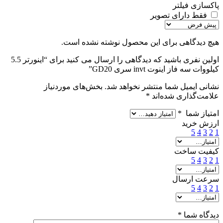
پاکسازی فیلتر
فقط دارای تصویر
هیچ دیدگاهی برای این محصول نوشته نشده است.
اولین نفری باشید که دیدگاهی را ارسال می کنید برای “اينورتر 5.5
کیلووات سه فاز اینوت invt سری GD20”
نشانی ایمیل شما منتشر نخواهد شد.
بخش‌های موردنیاز
علامت‌گذاری شده‌اند
*
امتیاز شما
*
ارزش خرید
5
4
3
2
1
کیفیت ساخت
5
4
3
2
1
سرعت ارسال
5
4
3
2
1
دیدگاه شما
*