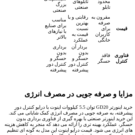
محدود
تابلوهای
بزرگ
تابلو
صنعتی
صنعتی
مقرون به
رقابتی و با
مناسب
صرفه
بهترین
برای صنایع
قیمت
برای
نسبت
با نیازهای
کاربران
قیمت به
بالاتر
خانگی
عملکرد
بردار آن
برداری
بدون
بدون
فناوری
فاقد
حسگر و
حسگر و
کنترل
حسگر
کنترل دور
کنترل دور
پیشرفته
پیشرفته
مزایا و صرفه جویی در مصرف انرژی
خرید اینورتر GD20 توان 5.5 کیلووات اینوت با درایو کنترل دور
پیشرفته، به صرفه جویی در مصرف انرژی کمک شایانی می کند.
این خرید اینورتر صنعتی با بهره گیری از فناوری برداری بدون
حسگر، عملکرد بهینه تری را ارائه می دهد که منجر به کاهش هزینه
های انرژی می شود. قیمت درایو اینوت این مدل به گونه ای تنظیم