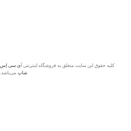
کلیه حقوق این سایت متعلق به فروشگاه اینترنتی آ
ی سی اِس
شاپ
می‌باشد.
تا اطلاع ثانوی لطفا جهت موجودی و قیمت بروز با ما در
تماس باشید 09056458282