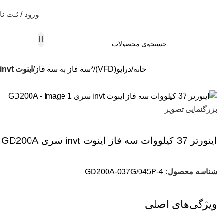
ورود / ثبت نا
خانه
درایو(VFD)
*سه فاز به سه فاز
اینوت invt
بزرگنمایی تصویر
اينورتر 37 کیلووات سه فاز اینوت invt سری GD200A
شناسه محصول:
GD200A-037G/045P-4
ویژگی‌های اصلی