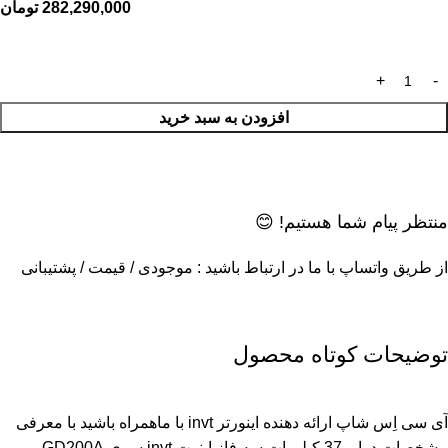
282,290,000
تومان
افزودن به سبد خرید
منتظر پیام شما هستیم! 😊
از طریق واتساپ با ما در ارتباط باشید : موجودی / قیمت / پشتیبانی
توضیحات کوتاه محصول
آی سی اِس شاپ ارائه دهنده اینورتر invt با ماهمراه باشید با معرفی
مشخصات درایو 37 کیلووات سه فاز اینوت invt سری GD200A