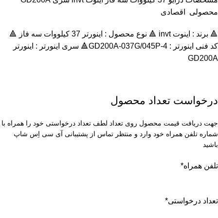
محصولی اقصادی
🔺 برند : اینوت invt 🔺 نوع محصول : اينورتر 37 کیلووات سه فاز 🔺
کد فنی اینورتر : GD200A-037G/045P-4🔺 سری اینورتر :
اينورتر
GD200A
درخواست تعداد محصول
جهت دریافت قیمت محصول روی تعداد لطف تعداد درخواستی خود را همراه با
شماره تلفن همراه خود وارد و منتظر تماس از پشتیبانی آی سی اِس شاپ
باشید
تلفن همراه
*
تعداد درخواستی
*