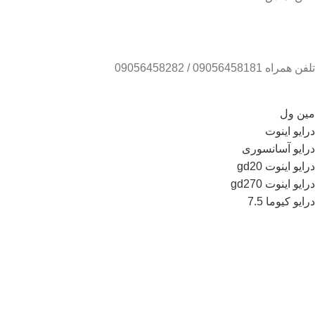
تلفن همراه 09056458181 / 09056458282
مین ول
درایو اینوت
درایو آسانسوری
درایو اینوت gd20
درایو اینوت gd270
درایو کیوما 7.5