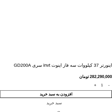
اينورتر 37 کیلووات سه فاز اینوت invt سری GD200A
282,290,000
تومان
افزودن به سبد خرید
سبد خرید