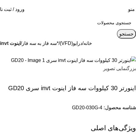
منو
ورود / ثبت نا
جستجو
خانه
درایو(VFD)
*سه فاز به سه فاز
اینوت invt
بزرگنمایی تصویر
اينورتر 30 کیلووات سه فاز اینوت invt سری GD20
شناسه محصول:
GD20-030G-4
ویژگی‌های اصلی