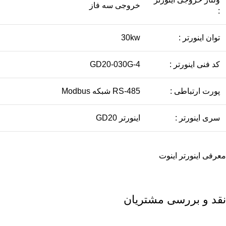
خروجی سه فاز
:
توان اینورتر :
30kw
کد فنی اینورتر :
GD20-030G-4
پورت ارتباطی :
RS-485 شبکه Modbus
سری اینورتر :
اينورتر GD20
معرفی
اینورتر اینوت
نقد و بررسی مشتریان