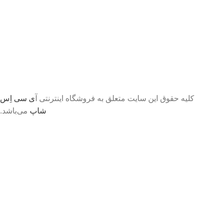
کلیه حقوق این سایت متعلق به فروشگاه اینترنتی آ
ی سی اِس
شاپ
می‌باشد.
تا اطلاع ثانوی لطفا جهت موجودی و قیمت بروز با ما در
تماس باشید 09056458282