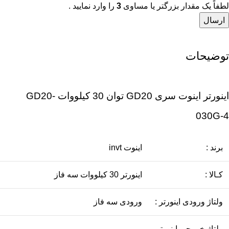
لطفاً یک مقدار بزرگتر یا مساوی
3
را وارد نمایید .
توضیحات
اینورتر اینوت سری GD20 توان 30 کیلووات GD20-
030G-4
برند :
اینوت invt
کـالا :
اينورتر 30 کیلووات سه فاز
ولتاژ ورودی اینورتر :
ورودی سه فاز
ولتاژ خروجی اینورتر