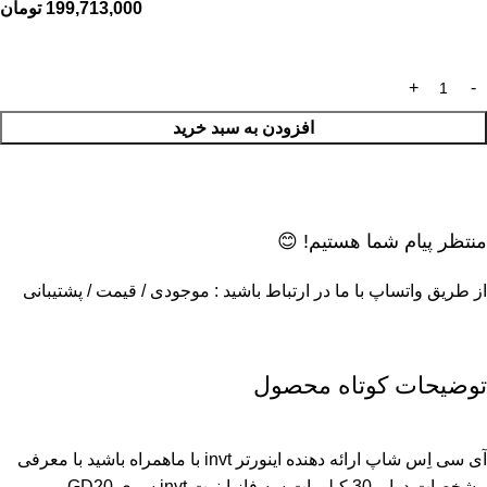
199,713,000
تومان
افزودن به سبد خرید
منتظر پیام شما هستیم! 😊
از طریق واتساپ با ما در ارتباط باشید : موجودی / قیمت / پشتیبانی
توضیحات کوتاه محصول
آی سی اِس شاپ ارائه دهنده اینورتر invt با ماهمراه باشید با معرفی
مشخصات درایو 30 کیلووات سه فاز اینوت invt سری GD20