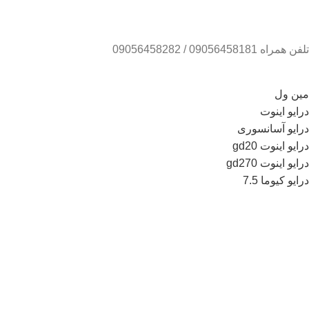
تلفن همراه 09056458181 / 09056458282
مین ول
درایو اینوت
درایو آسانسوری
درایو اینوت gd20
درایو اینوت gd270
درایو کیوما 7.5