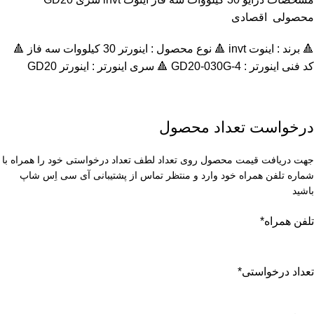
محصولی اقصادی
🔺 برند : اینوت invt 🔺 نوع محصول : اينورتر 30 کیلووات سه فاز 🔺
کد فنی اینورتر : GD20-030G-4 🔺 سری اینورتر :
اينورتر GD20
درخواست تعداد محصول
جهت دریافت قیمت محصول روی تعداد لطف تعداد درخواستی خود را همراه با
شماره تلفن همراه خود وارد و منتظر تماس از پشتیبانی آی سی اِس شاپ
باشید
تلفن همراه
*
تعداد درخواستی
*