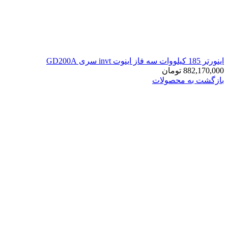
اينورتر 185 کیلووات سه فاز اینوت invt سری GD200A
882,170,000
تومان
بازگشت به محصولات