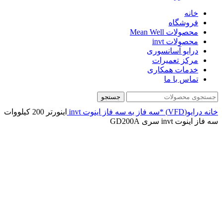
خانه
فروشگاه
محصولات Mean Well
محصولات invt
درایو آسانسوری
مرکز تعمیرات
خدمات همکاری
تماس با ما
جستجو
خانه
درایو(VFD)
*سه فاز به سه فاز
اینوت invt
اينورتر 200 کیلووات
سه فاز اینوت invt سری GD200A