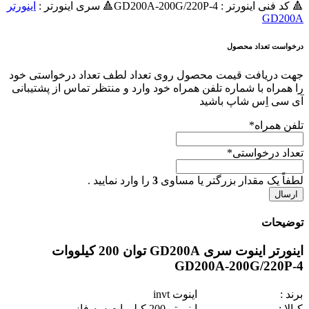
🔺 کد فنی اینورتر : GD200A-200G/220P-4🔺 سری اینورتر :
اينورتر
GD200A
درخواست تعداد محصول
جهت دریافت قیمت محصول روی تعداد لطف تعداد درخواستی خود
را همراه با شماره تلفن همراه خود وارد و منتظر تماس از پشتیبانی
آی سی اِس شاپ باشید
تلفن همراه
*
تعداد درخواستی
*
لطفاً یک مقدار بزرگتر یا مساوی
3
را وارد نمایید .
توضیحات
اینورتر اینوت سری GD200A توان 200 کیلووات
GD200A-200G/220P-4
برند :
اینوت invt
کـالا :
اينورتر 200 کیلووات سه فاز