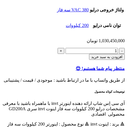
ولتاژ خروجی درایو
380 VAC سه فاز
توان نامی درایو
200 کیلووات
1,030,450,000
تومان
اينورتر
200
افزودن به سبد خرید
کیلووات
سه
منتظر پیام شما هستیم! 😊
فاز
اینوت
از طریق واتساپ با ما در ارتباط باشید : موجودی / قیمت / پشتیبانی
invt
سری
توضیحات کوتاه محصول
GD200A
عدد
آی سی اِس شاپ ارائه دهنده اینورتر invt با ماهمراه باشید با معرفی
مشخصات درایو 200 کیلووات سه فاز اینوت invt سری GD200A
محصولی اقصادی
🔺 برند : اینوت invt 🔺 نوع محصول : اينورتر 200 کیلووات سه فاز