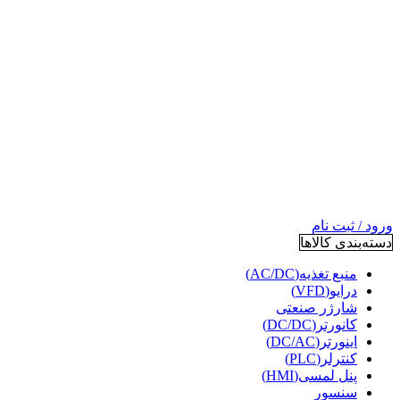
ورود / ثبت نام
دسته‌بندی کالاها
منبع تغذیه(AC/DC)
درایو(VFD)
شارژر صنعتی
کانورتر(DC/DC)
اینورتر(DC/AC)
کنترلر(PLC)
پنل لمسی(HMI)
سنسور