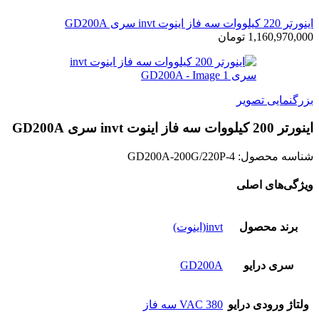
اينورتر 220 کیلووات سه فاز اینوت invt سری GD200A
1,160,970,000
تومان
بزرگنمایی تصویر
اينورتر 200 کیلووات سه فاز اینوت invt سری GD200A
شناسه محصول:
GD200A-200G/220P-4
ویژگی‌های اصلی
برند محصول
invt(اینوت)
سری درایو
GD200A
ولتاژ ورودی درایو
380 VAC سه فاز