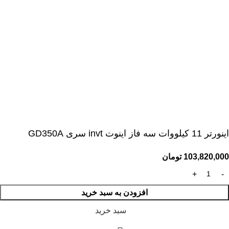
اينورتر 11 کیلووات سه فاز اینوت invt سری GD350A
103,820,000
تومان
افزودن به سبد خرید
سبد خرید