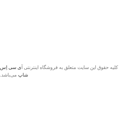
کلیه حقوق این سایت متعلق به فروشگاه اینترنتی آ
ی سی اِس
شاپ
می‌باشد.
تا اطلاع ثانوی لطفا جهت موجودی و قیمت بروز با ما در
تماس باشید 09056458282