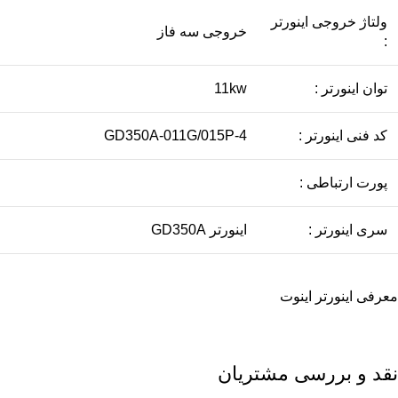
ولتاژ خروجی اینورتر
خروجی سه فاز
:
توان اینورتر :
11kw
کد فنی اینورتر :
GD350A-011G/015P-4
پورت ارتباطی :
سری اینورتر :
اينورتر GD350A
معرفی
اینورتر اینوت
نقد و بررسی مشتریان