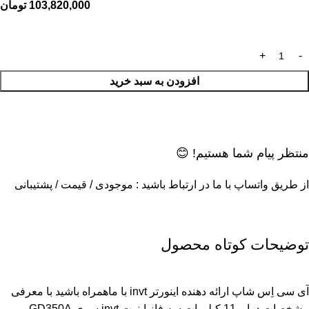
103,820,000
تومان
افزودن به سبد خرید
منتظر پیام شما هستیم! 😊
از طریق واتساپ با ما در ارتباط باشید : موجودی / قیمت / پشتیبانی
توضیحات کوتاه محصول
آی سی اِس شاپ ارائه دهنده اینورتر invt با ماهمراه باشید با معرفی
مشخصات درایو 11 کیلووات سه فاز اینوت invt سری GD350A