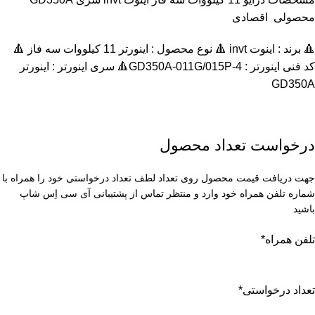
محصولی اقصادی
🔺 برند : اینوت invt 🔺 نوع محصول : اينورتر 11 کیلووات سه فاز 🔺
کد فنی اینورتر : GD350A-011G/015P-4🔺 سری اینورتر :
اينورتر
GD350A
درخواست تعداد محصول
جهت دریافت قیمت محصول روی تعداد لطف تعداد درخواستی خود را همراه با
شماره تلفن همراه خود وارد و منتظر تماس از پشتیبانی آی سی اِس شاپ
باشید
تلفن همراه
*
تعداد درخواستی
*