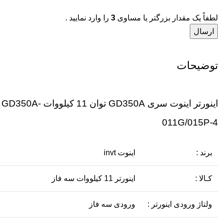
لطفاً یک مقدار بزرگتر یا مساوی
3
را وارد نمایید .
توضیحات
اینورتر اینوت سری GD350A توان 11 کیلووات GD350A-
011G/015P-4
برند :
اینوت invt
کـالا :
اينورتر 11 کیلووات سه فاز
ولتاژ ورودی اینورتر :
ورودی سه فاز