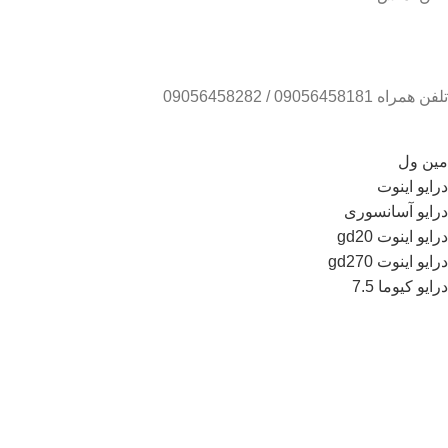
تلفن همراه 09056458181 / 09056458282
مین ول
درایو اینوت
درایو آسانسوری
درایو اینوت gd20
درایو اینوت gd270
درایو کیوما 7.5