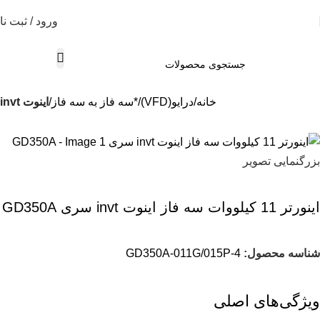
ورود / ثبت نا
خانه
درایو(VFD)
*سه فاز به سه فاز
اینوت invt
بزرگنمایی تصویر
اينورتر 11 کیلووات سه فاز اینوت invt سری GD350A
شناسه محصول:
GD350A-011G/015P-4
ویژگی‌های اصلی