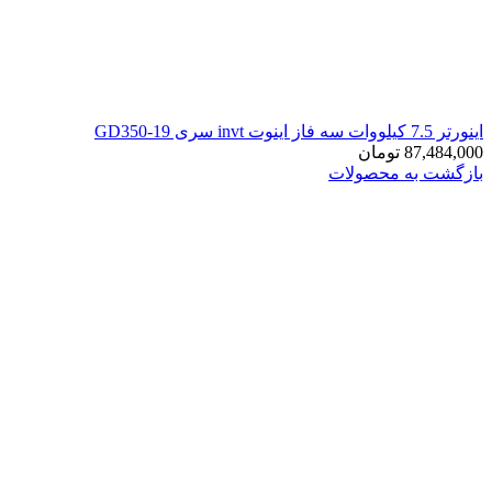
اينورتر 7.5 کیلووات سه فاز اینوت invt سری GD350-19
87,484,000
تومان
بازگشت به محصولات