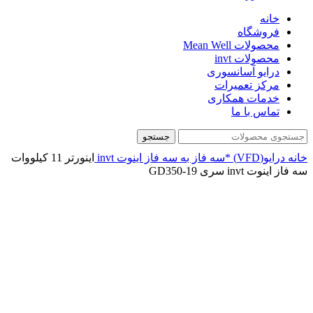
خانه
فروشگاه
محصولات Mean Well
محصولات invt
درایو آسانسوری
مرکز تعمیرات
خدمات همکاری
تماس با ما
جستجو
خانه
درایو(VFD)
*سه فاز به سه فاز
اینوت invt
اينورتر 11 کیلووات
سه فاز اینوت invt سری GD350-19