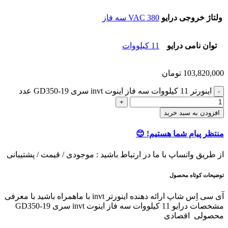
ولتاژ خروجی درایو
380 VAC سه فاز
توان نامی درایو
11 کیلووات
103,820,000
تومان
اينورتر 11 کیلووات سه فاز اینوت invt سری GD350-19 عدد
افزودن به سبد خرید
منتظر پیام شما هستیم! 😊
از طریق واتساپ با ما در ارتباط باشید : موجودی / قیمت / پشتیبانی
توضیحات کوتاه محصول
آی سی اِس شاپ ارائه دهنده اینورتر invt با ماهمراه باشید با معرفی
مشخصات درایو 11 کیلووات سه فاز اینوت invt سری GD350-19
محصولی اقصادی