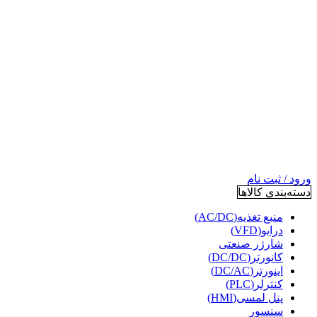
ورود / ثبت نام
دسته‌بندی کالاها
منبع تغذیه(AC/DC)
درایو(VFD)
شارژر صنعتی
کانورتر(DC/DC)
اینورتر(DC/AC)
کنترلر(PLC)
پنل لمسی(HMI)
سنسور