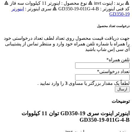
🔺 برند : اینوت invt 🔺 نوع محصول : اينورتر 11 کیلووات سه فاز 🔺
کد فنی اینورتر : GD350-19-011G-4-B 🔺 سری اینورتر :
اينورتر
GD350-19
درخواست تعداد محصول
جهت دریافت قیمت محصول روی تعداد لطف تعداد درخواستی خود
را همراه با شماره تلفن همراه خود وارد و منتظر تماس از پشتیبانی
آی سی اِس شاپ باشید
تلفن همراه
*
تعداد درخواستی
*
لطفاً یک مقدار بزرگتر یا مساوی
3
را وارد نمایید .
توضیحات
اینورتر اینوت سری GD350-19 توان 11 کیلووات
GD350-19-011G-4-B
برند :
اینوت invt