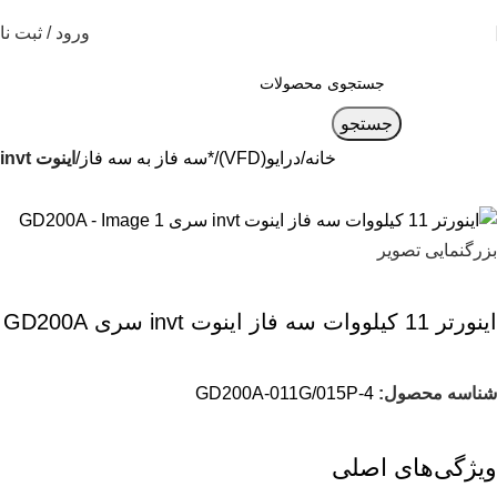
ورود / ثبت نا
جستجو
خانه
درایو(VFD)
*سه فاز به سه فاز
اینوت invt
بزرگنمایی تصویر
اينورتر 11 کیلووات سه فاز اینوت invt سری GD200A
شناسه محصول:
GD200A-011G/015P-4
ویژگی‌های اصلی