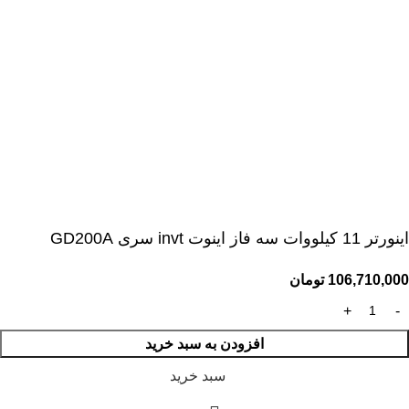
اينورتر 11 کیلووات سه فاز اینوت invt سری GD200A
106,710,000
تومان
افزودن به سبد خرید
سبد خرید