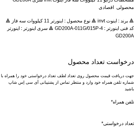
محصولی اقصادی
🔺 برند : اینوت invt 🔺 نوع محصول : اينورتر 11 کیلووات سه فاز 🔺
کد فنی اینورتر : GD200A-011G/015P-4 🔺 سری اینورتر :
اينورتر
GD200A
درخواست تعداد محصول
جهت دریافت قیمت محصول روی تعداد لطف تعداد درخواستی خود را همراه با
شماره تلفن همراه خود وارد و منتظر تماس از پشتیبانی آی سی اِس شاپ
باشید
تلفن همراه
*
تعداد درخواستی
*