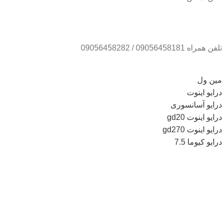
تلفن همراه 09056458181 / 09056458282
مین ول
درایو اینوت
درایو آسانسوری
درایو اینوت gd20
درایو اینوت gd270
درایو کیوما 7.5