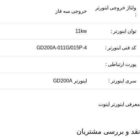
ولتاژ خروجی اینورتر
خروجی سه فاز
:
توان اینورتر :
11kw
کد فنی اینورتر :
GD200A-011G/015P-4
پورت ارتباطی :
سری اینورتر :
اينورتر GD200A
معرفی
اینورتر اینوت
نقد و بررسی مشتریان