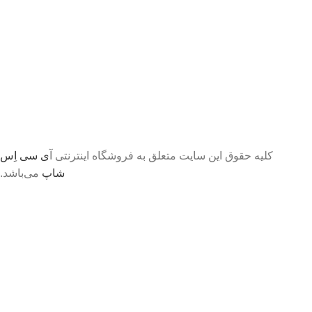
کلیه حقوق این سایت متعلق به فروشگاه اینترنتی آ
ی سی اِس
شاپ
می‌باشد.
تا اطلاع ثانوی لطفا جهت موجودی و قیمت بروز با ما در
تماس باشید 09056458282