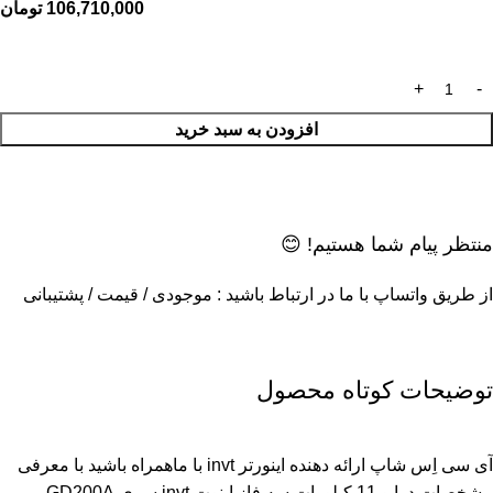
106,710,000
تومان
افزودن به سبد خرید
منتظر پیام شما هستیم! 😊
از طریق واتساپ با ما در ارتباط باشید : موجودی / قیمت / پشتیبانی
توضیحات کوتاه محصول
آی سی اِس شاپ ارائه دهنده اینورتر invt با ماهمراه باشید با معرفی
مشخصات درایو 11 کیلووات سه فاز اینوت invt سری GD200A