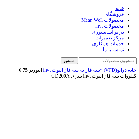
خانه
فروشگاه
محصولات Mean Well
محصولات invt
درایو آسانسوری
مرکز تعمیرات
خدمات همکاری
تماس با ما
جستجو
خانه
درایو(VFD)
*سه فاز به سه فاز
اینوت invt
اينورتر 0.75
کیلووات سه فاز اینوت invt سری GD200A