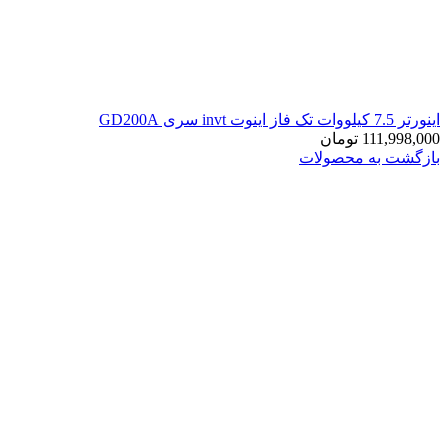
اينورتر 7.5 کیلووات تک فاز اینوت invt سری GD200A
111,998,000
تومان
بازگشت به محصولات