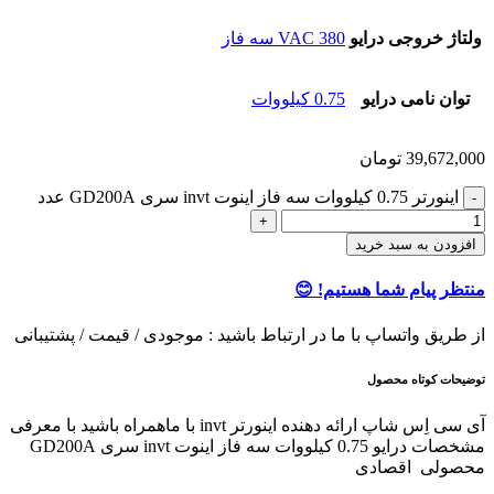
ولتاژ خروجی درایو
380 VAC سه فاز
توان نامی درایو
0.75 کیلووات
39,672,000
تومان
اينورتر 0.75 کیلووات سه فاز اینوت invt سری GD200A عدد
افزودن به سبد خرید
منتظر پیام شما هستیم! 😊
از طریق واتساپ با ما در ارتباط باشید : موجودی / قیمت / پشتیبانی
توضیحات کوتاه محصول
آی سی اِس شاپ ارائه دهنده اینورتر invt با ماهمراه باشید با معرفی
مشخصات درایو 0.75 کیلووات سه فاز اینوت invt سری GD200A
محصولی اقصادی