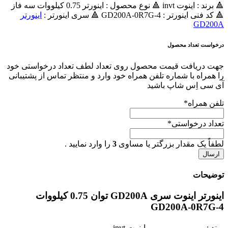
🔺 برند : اینوت invt 🔺 نوع محصول : اينورتر 0.75 کیلووات سه فاز
🔺 کد فنی اینورتر : GD200A-0R7G-4 🔺 سری اینورتر :
اينورتر
GD200A
درخواست تعداد محصول
جهت دریافت قیمت محصول روی تعداد لطف تعداد درخواستی خود
را همراه با شماره تلفن همراه خود وارد و منتظر تماس از پشتیبانی
آی سی اِس شاپ باشید
تلفن همراه
*
تعداد درخواستی
*
لطفاً یک مقدار بزرگتر یا مساوی
3
را وارد نمایید .
توضیحات
اینورتر اینوت سری GD200A توان 0.75 کیلووات
GD200A-0R7G-4
برند :
اینوت invt