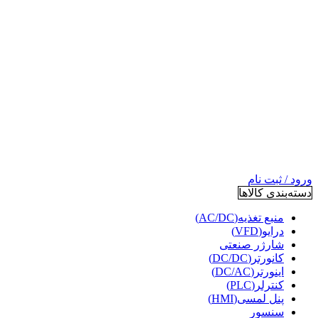
ورود / ثبت نام
دسته‌بندی کالاها
منبع تغذیه(AC/DC)
درایو(VFD)
شارژر صنعتی
کانورتر(DC/DC)
اینورتر(DC/AC)
کنترلر(PLC)
پنل لمسی(HMI)
سنسور