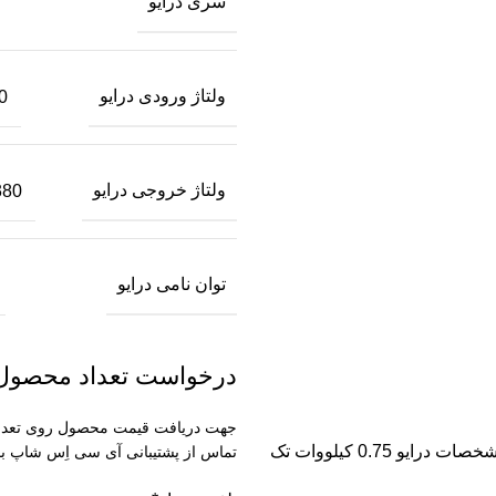
سری درایو
ولتاژ ورودی درایو
220 
ولتاژ خروجی درایو
380 VAC سه 
توان نامی درایو
درخواست تعداد محصول
جهت دریافت قیمت محصول روی تعداد ل
آی سی اِس شاپ ارائه دهنده اینورتر invt با ماهمراه باشید با معرفی مشخصات درایو 0.75 کیلووات تک
تماس از پشتیبانی آی سی اِس شاپ با