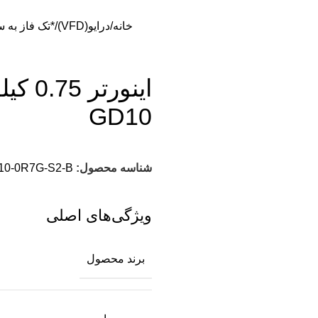
خانه
درایو(VFD)
*تک فاز به س
GD10
شناسه محصول:
10-0R7G-S2-B
ویژگی‌های اصلی
برند محصول