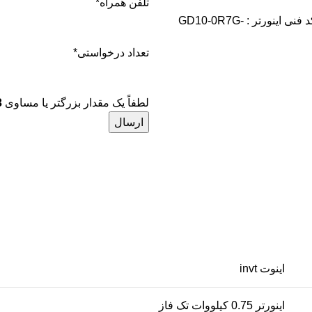
تلفن همراه
*
🔺 برند : اینوت invt 🔺 نوع محصول : اينورتر 0.75 کیلووات تک فاز 🔺 کد فنی اینورتر : GD10-0R7G-
تعداد درخواستی
*
لطفاً یک مقدار بزرگتر یا مساوی
3
اینوت invt
اينورتر 0.75 کیلووات تک فاز