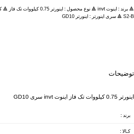
S2-B 🔺 سری اینورتر : اينورتر GD10
توضیحات
اينورتر 0.75 کیلووات تک فاز اینوت invt سری GD10
برند :
کـالا :