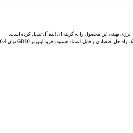
و مصرف انرژی بهینه، این محصول را به گزینه ای ایده آل تبدیل کرده است.
مشخصات فنی اینورتر GD10 0.4 کیلووات نشان می دهد که می توان از آن در طیف وسیعی از کاربردهای صنعتی استفاده کرد. اگر به دنبال یک راه حل اقتصادی و قابل اعتماد هستید، خرید اینورتر GD10 توان 0.4