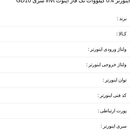
اينورتر 0.4 کیلووات تک فاز اینوت invt سری GD10
برند :
کـالا :
ولتاژ ورودی اینورتر :
ولتاژ خروجی اینورتر :
توان اینورتر :
کد فنی اینورتر :
پورت ارتباطی :
سری اینورتر :