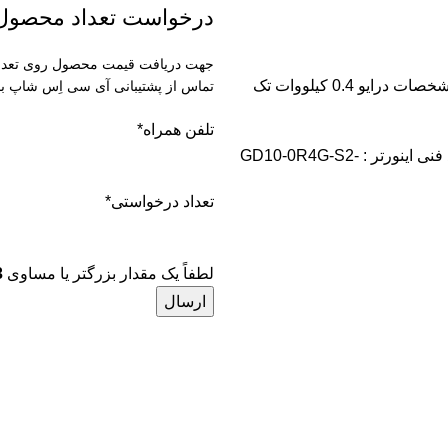
درخواست تعداد محصول
جهت دریافت قیمت محصول روی تعداد ل
آی سی اِس شاپ ارائه دهنده اینورتر invt با ماهمراه باشید با معرفی مشخصات درایو 0.4 کیلووات تک
تماس از پشتیبانی آی سی اِس شاپ با
تلفن همراه
*
🔺 برند : اینوت invt 🔺 نوع محصول : اينورتر 0.4 کیلووات تک فاز 🔺 کد فنی اینورتر : GD10-0R4G-S2-
تعداد درخواستی
*
لطفاً یک مقدار بزرگتر یا مساوی
3