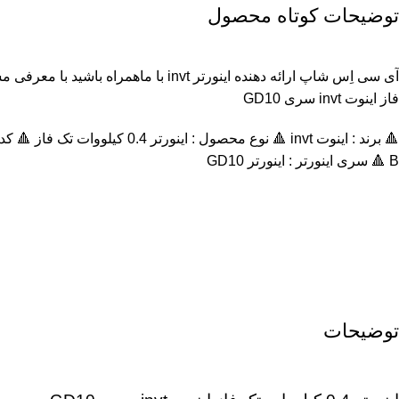
توضیحات کوتاه محصول
فاز اینوت invt سری GD10
B 🔺 سری اینورتر : اينورتر GD10
توضیحات