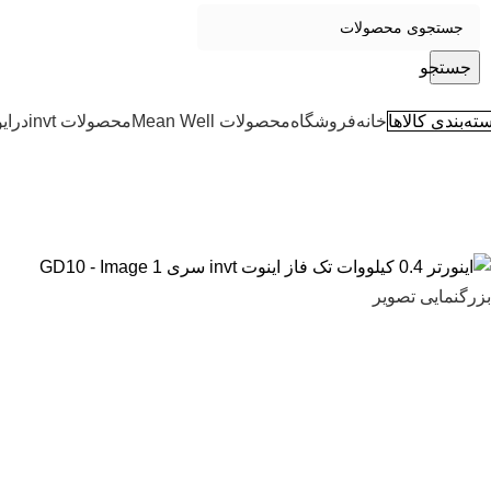
جستجو
ته‌بندی کالاها
خانه
فروشگاه
محصولات Mean Well
محصولات invt
درای
بزرگنمایی تصویر