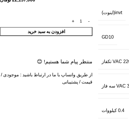
invt(اینوت)
افزودن به سبد خرید
GD10
منتظر پیام شما هستیم! 😊
VAC تکفاز
از طریق واتساپ با ما در ارتباط باشید : موجودی /
قیمت / پشتیبانی
فاز
0.4 کیلووات