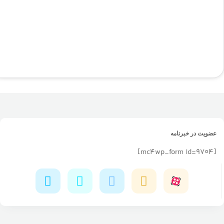
عضویت در خبرنامه
[mc4wp_form id=9704]