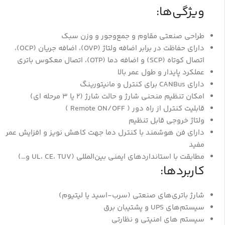
ویژگی‌ها:
طراحی صنعتی مقاوم و جمع‌وجور و وزن سبک
دارای حفاظت در برابر اضافه ولتاژ (OVP)، اضافه جریان (OCP)،
اتصال کوتاه (SCP) و اضافه دما (OTP)، اتصال معکوس باتری
عملکرد پایدار و طول عمر بالا
دارای CANBus برای کنترل و مانیتورینگ
امکان تنظیم منحنی شارژ و حالت شارژ (2 یا 3 مرحله ای)
قابلیت کنترل از راه دور ( Remote ON/OFF )
ولتاژ خروجی قابل تنظیم
دارای فن هوشمند با کنترل دما جهت کاهش نویز و افزایش عمر
مفید
مطابقت با استانداردهای ایمنی بین‌المللی (UL، CE، TUV و…)
کاربردها:
شارژ باتری‌های صنعتی (سرب-اسید یا لیتیوم)
سیستم‌های UPS و پشتیبان برق
سیستم های امنیتی و نظارتی