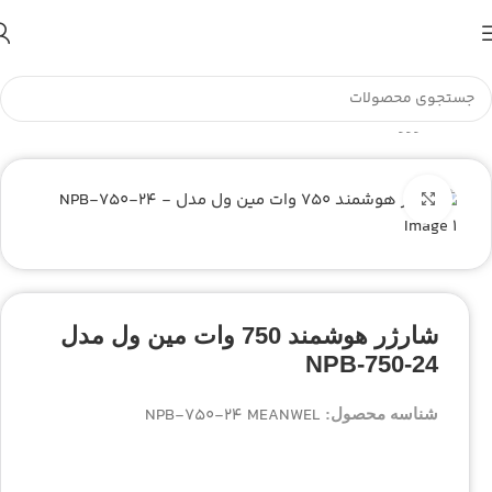
تا اطلاع ثانوی لطفا جهت موجودی و قیمت بروز با ما در تماس
باشید 09056458282
خانه
شارژر صنعتی
بزرگنمایی تصویر
شارژر هوشمند 750 وات مین ول مدل
NPB-750-24
NPB-750-24 MEANWEL
شناسه محصول: