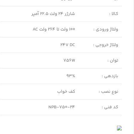
کـالا :
شارژر 24 ولت 22.5 آمپر
ولتاژ ورودی :
100 ولت تا 264 ولت AC
ولتاژ خروجی :
24V DC
توان :
756W
بازدهی :
93%
نوع نصب :
کف خواب
کد فنی :
NPB-750-24