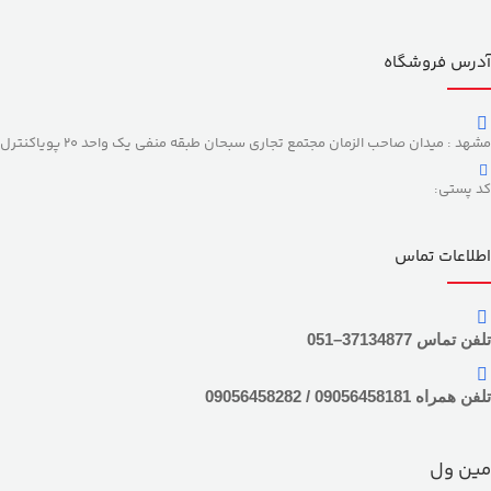
آدرس فروشگاه
مشهد : میدان صاحب الزمان مجتمع تجاری سبحان طبقه منفی یک واحد 20 پویاکنترل
کد پستی:
اطلاعات تماس
تلفن تماس 37134877–051
تلفن همراه 09056458181 / 09056458282
مین ول