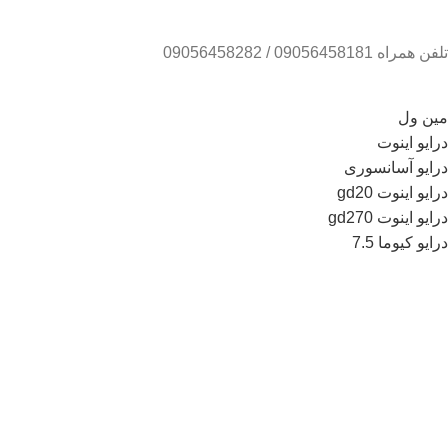
تلفن همراه 09056458181 / 09056458282
مین ول
درایو اینوت
درایو آسانسوری
درایو اینوت gd20
درایو اینوت gd270
درایو کیوما 7.5