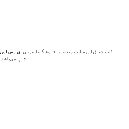
کلیه حقوق این سایت متعلق به فروشگاه اینترنتی آ
ی سی اِس
شاپ
می‌باشد.
تا اطلاع ثانوی لطفا جهت موجودی و قیمت بروز با ما در
تماس باشید 09056458282