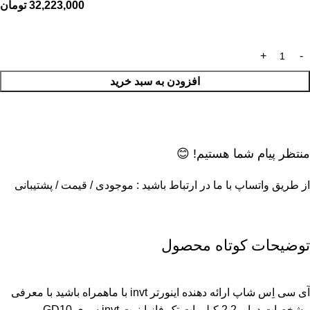
32,223,000
تومان
افزودن به سبد خرید
منتظر پیام شما هستیم! 😊
از طریق واتساپ با ما در ارتباط باشید : موجودی / قیمت / پشتیبانی
توضیحات کوتاه محصول
آی سی اِس شاپ ارائه دهنده اینورتر invt با ماهمراه باشید با معرفی
مشخصات درایو 2.2 کیلووات تک فاز اینوت invt سری GD10