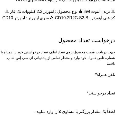
🔺 برند : اینوت invt 🔺 نوع محصول : اينورتر 2.2 کیلووات تک فاز 🔺
کد فنی اینورتر : GD10-2R2G-S2-B 🔺 سری اینورتر : اينورتر GD10
درخواست تعداد محصول
جهت دریافت قیمت محصول روی تعداد لطف تعداد درخواستی خود را همراه با
شماره تلفن همراه خود وارد و منتظر تماس از پشتیبانی آی سی اِس شاپ
باشید
تلفن همراه
*
تعداد درخواستی
*
لطفاً یک مقدار بزرگتر یا مساوی
3
را وارد نمایید .