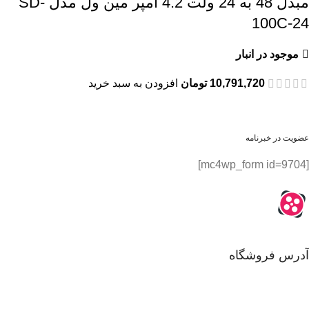
مبدل 48 به 24 ولت 4.2 آمپر مین ول مدل SD-
100C-24
موجود در انبار
10,791,720
تومان
افزودن به سبد خرید
عضویت در خبرنامه
[mc4wp_form id=9704]
آدرس فروشگاه