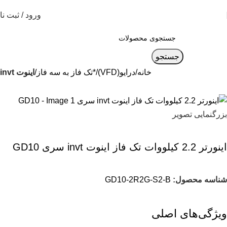
ورود / ثبت نا
جستجو
خانه
درایو(VFD)
*تک فاز به سه فاز
اینوت invt
بزرگنمایی تصویر
اينورتر 2.2 کیلووات تک فاز اینوت invt سری GD10
شناسه محصول:
GD10-2R2G-S2-B
ویژگی‌های اصلی