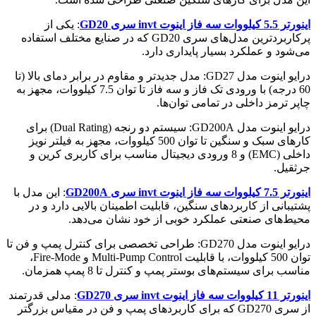
اينورتر 5.5 کیلووات سه فاز اینوت invt سری GD20
: یکی از
پرکاربردترین مدل‌های سری GD20 که در صنایع مختلف استفاده
می‌شود و عملکرد بسیار پایداری دارد.
درایو اینوت مدل GD27: مدل جدیدتر و مقاوم در برابر دمای بالا (تا
60 درجه) با ورودی تک فاز و سه فاز تا توان 7.5 کیلووات، مجهز به
چاپر ترمز داخلی در تمامی توان‌ها.
درایو اینوت مدل GD200A: سیستم دو رنجه (Dual Rating) برای
کارهای سبک و سنگین تا توان 500 کیلووات، مجهز به فیلتر نویز
داخلی (EMC) و 8 ورودی دیجیتال مناسب برای کاربری کرین و
جرثقیل.
اينورتر 7.5 کیلووات سه فاز اینوت invt سری GD200A
: این مدل با
پشتیبانی از کاربردهای سنگین، قابلیت اطمینان بالایی دارد و در
محیط‌های صنعتی عملکرد خوبی از خود نشان می‌دهد.
درایو اینوت مدل GD270: طراحی تخصصی برای کنترل پمپ و فن تا
توان 500 کیلووات، با قابلیت Multi-Pump Control و Fire-Mode،
مناسب برای سیستم‌های بوستر پمپ و کنترل تا 8 پمپ همزمان.
اينورتر 11 کیلووات سه فاز اینوت invt سری GD270
: مدلی قدرتمند
از سری GD270 که برای کاربردهای پمپ و فن در مقیاس بزرگتر