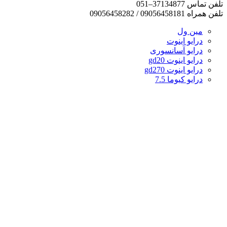
تلفن تماس 37134877–051
تلفن همراه 09056458181 / 09056458282
مین ول
درایو اینوت
درایو آسانسوری
درایو اینوت gd20
درایو اینوت gd270
درایو کیوما 7.5