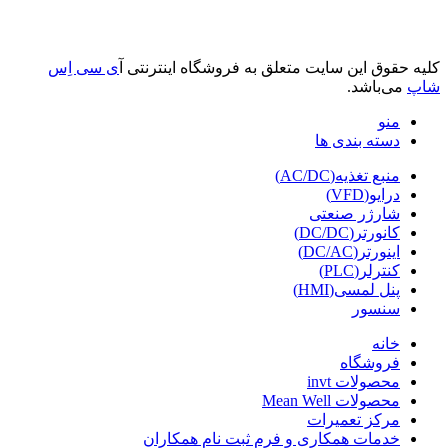
کلیه حقوق این سایت متعلق به فروشگاه اینترنتی آ
ی سی اِس
شاپ
می‌باشد.
منو
دسته بندی ها
منبع تغذیه(AC/DC)
درایو(VFD)
شارژر صنعتی
کانورتر(DC/DC)
اینورتر(DC/AC)
کنترلر(PLC)
پنل لمسی(HMI)
سنسور
خانه
فروشگاه
محصولات invt
محصولات Mean Well
مرکز تعمیرات
خدمات همکاری و فرم ثبت نام همکاران