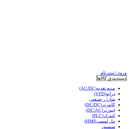
ورود / ثبت نام
دسته‌بندی کالاها
منبع تغذیه(AC/DC)
درایو(VFD)
شارژر صنعتی
کانورتر(DC/DC)
اینورتر(DC/AC)
کنترلر(PLC)
پنل لمسی(HMI)
سنسور