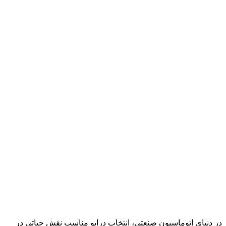
در دنیای اتوماسیون صنعتی، انتخاب درایو مناسب نقش حیاتی در