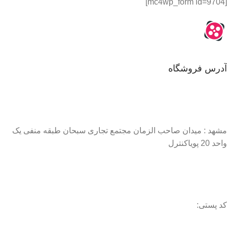
[mc4wp_form id=9704]
آدرس فروشگاه
مشهد : میدان صاحب الزمان مجتمع تجاری سبحان طبقه منفی یک
واحد 20 پویاکنترل
کد پستی: