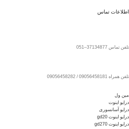
اطلاعات تماس
تلفن تماس 37134877–051
تلفن همراه 09056458181 / 09056458282
مین ول
درایو اینوت
درایو آسانسوری
درایو اینوت gd20
درایو اینوت gd270