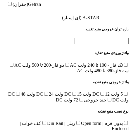
Gefran(جفران)
A-STAR (اِی اِستار)
بازه توان خروجی منبع تغذیه
ولتاژ ورودی منبع تغذیه
تک فاز - 100 تا 240 ولت AC
دو فاز-200 تا 500 ولت AC
سه فاز-380 تا 480 ولت AC
واتاژ خروجی منبع تغذیه
5 ولت DC
12 ولت DC
15 ولت DC
24 ولت DC
48
ولت DC
چند خروجی
72 ولت DC
نوع نصب منبع تغذیه
بدون فرم | Open form
ریلی | Din-Rail
کف خواب |
Enclosed