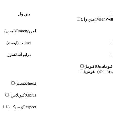
مین ول
MeanWell(مین ول)
امرن
Omron(امرن)
invt(اینوت)
invt
درایو آسانسور
کیوما
Qma(کیوما)
Danfoss(دانفوس)
next(نکست)
Qplus(کیوپلاس)
Respect(رسپکت)