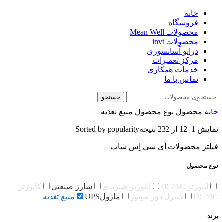
خانه
فروشگاه
محصولات Mean Well
محصولات invt
درایو آسانسوری
مرکز تعمیرات
خدمات همکاری
تماس با ما
جستجو
خانه
محصول نوع محصول
منبع تغذیه
نمایش 1–12 از 232 نتیجه
Sorted by popularity
فیلتر محصولات آی سی اِس شاپ
نوع محصول
اینورتر DC/AC
اینورتر هیبریدی
شارژ صنعتی
کانورتر
DC/DC
کنترل دور موتور
ماژولUPS
منبع تغذیه
برند