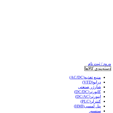
ورود / ثبت نام
دسته‌بندی کالاها
منبع تغذیه(AC/DC)
درایو(VFD)
شارژر صنعتی
کانورتر(DC/DC)
اینورتر(DC/AC)
کنترلر(PLC)
پنل لمسی(HMI)
سنسور