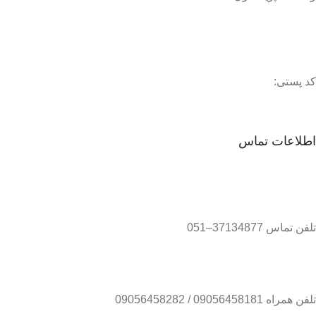
کد پستی:
اطلاعات تماس
تلفن تماس 37134877–051
تلفن همراه 09056458181 / 09056458282