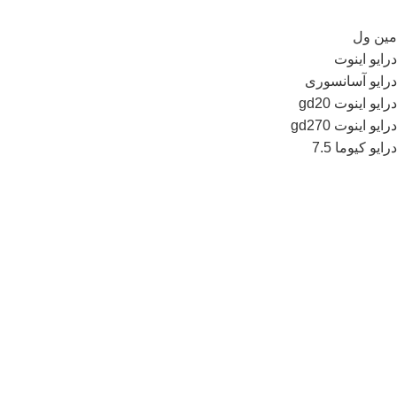
مین ول
درایو اینوت
درایو آسانسوری
درایو اینوت gd20
درایو اینوت gd270
درایو کیوما 7.5