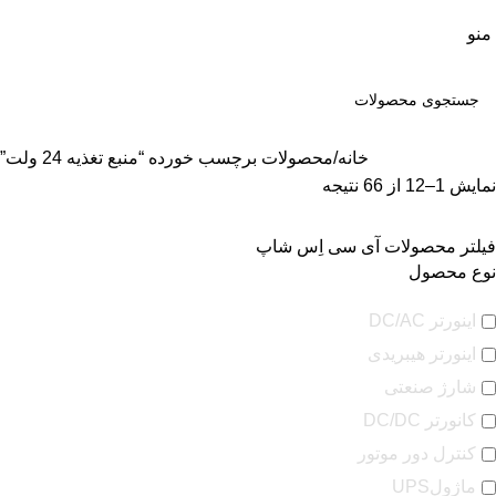
منو
خانه
محصولات برچسب خورده “منبع تغذیه 24 ولت”
نمایش 1–12 از 66 نتیجه
فیلتر محصولات آی سی اِس شاپ
نوع محصول
اینورتر DC/AC
اینورتر هیبریدی
شارژ صنعتی
کانورتر DC/DC
کنترل دور موتور
ماژولUPS