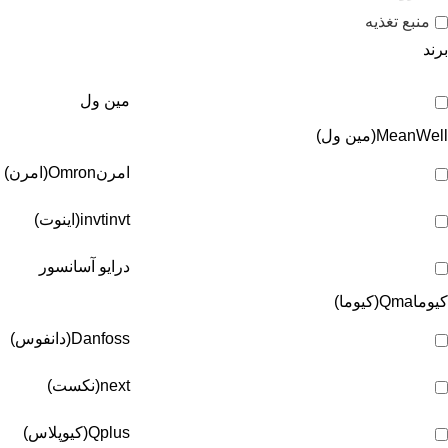
منبع تغذیه
برند
مین ول
MeanWell(مین ول)
امرن
Omron(امرن)
invt(اینوت)
invt
درایو آسانسور
کیوما
Qma(کیوما)
Danfoss(دانفوس)
next(نکست)
Qplus(کیوپلاس)