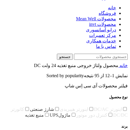
خانه
فروشگاه
محصولات Mean Well
محصولات invt
درایو آسانسوری
مرکز تعمیرات
خدمات همکاری
تماس با ما
جستجو
خانه
محصول ولتاژ خروجی منبع تغذیه
24 ولت DC
نمایش 1–12 از 95 نتیجه
Sorted by popularity
فیلتر محصولات آی سی اِس شاپ
نوع محصول
اینورتر DC/AC
اینورتر هیبریدی
شارژ صنعتی
کانورتر
DC/DC
کنترل دور موتور
ماژولUPS
منبع تغذیه
برند