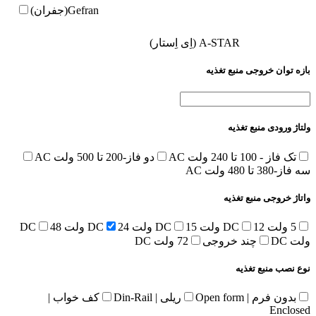
Gefran(جفران)
A-STAR (اِی اِستار)
بازه توان خروجی منبع تغذیه
ولتاژ ورودی منبع تغذیه
تک فاز - 100 تا 240 ولت AC
دو فاز-200 تا 500 ولت AC
سه فاز-380 تا 480 ولت AC
واتاژ خروجی منبع تغذیه
5 ولت DC
12 ولت DC
15 ولت DC
24 ولت DC
48
ولت DC
چند خروجی
72 ولت DC
نوع نصب منبع تغذیه
بدون فرم | Open form
ریلی | Din-Rail
کف خواب |
Enclosed