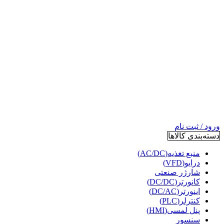
ورود / ثبت نام
دسته‌بندی کالاها
منبع تغذیه(AC/DC)
درایو(VFD)
شارژر صنعتی
کانورتر(DC/DC)
اینورتر(DC/AC)
کنترلر(PLC)
پنل لمسی(HMI)
سنسور