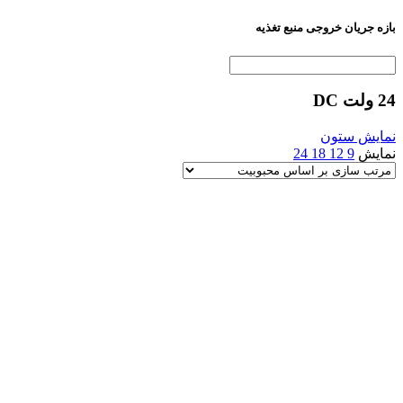
بازه جریان خروجی منبع تغذیه
24 ولت DC
نمایش ستون
نمایش
9
12
18
24