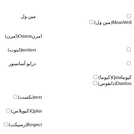
مین ول
MeanWell(مین ول)
امرن
Omron(امرن)
invt(اینوت)
invt
درایو آسانسور
کیوما
Qma(کیوما)
Danfoss(دانفوس)
next(نکست)
Qplus(کیوپلاس)
Respect(رسپکت)