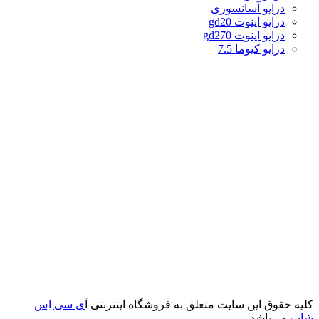
درایو آسانسوری
درایو اینوت gd20
درایو اینوت gd270
درایو کیوما 7.5
کلیه حقوق این سایت متعلق به فروشگاه اینترنتی آ
ی سی اِس
شاپ
می‌باشد.