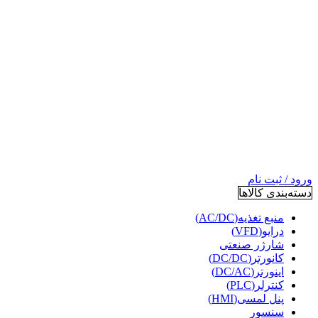
ورود / ثبت نام
دسته‌بندی کالاها
منبع تغذیه(AC/DC)
درایو(VFD)
شارژر صنعتی
کانورتر(DC/DC)
اینورتر(DC/AC)
کنترلر(PLC)
پنل لمسی(HMI)
سنسور