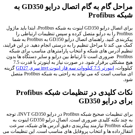
مراحل گام به گام اتصال درایو
GD350
به
شبکه
Profibus
برای اتصال درایو GD350 اینوت به شبکه Profibus، ابتدا باید ماژول
Profibus را به درایو متصل کرده و سپس تنظیمات ارتباطی را
پیکربندی کنید. راهنمای اتصال درایو GD350 به Profibus به شما
کمک می کند تا مراحل تنظیم را به درستی انجام دهید. در این فرایند،
تنظیم آدرس های شبکه و انتخاب پارامترهای مناسب برای شبکه
Profibus ضروری است تا ارتباط بین درایو و سایر دستگاه ها بدون
هیچ مشکلی برقرار شود. در صورت نیاز به اینورتر با قدرت 7.5
کیلووات،
اينورتر 7.5 کیلووات سه فاز اینوت invt سری GD27
گزینه
ای مناسب است که می تواند به راحتی به شبکه Profibus متصل
شود.
نکات کلیدی در تنظیمات شبکه
Profibus
برای درایو
GD350
برای تنظیمات صحیح شبکه Profibus در درایو INVT GD350، توجه
به چند نکته کلیدی ضروری است. اتصال درایو GD350 اینوت به
شبکه Profibus نیازمند پیکربندی دقیق آدرس های شبکه، سرعت
انتقال داده ها و انتخاب پروفایل های مناسب است. این تنظیمات می