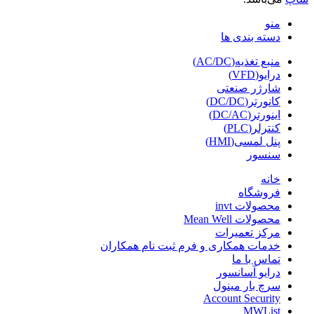
منو
دسته بندی ها
منبع تغذیه(AC/DC)
درایو(VFD)
شارژر صنعتی
کانورتر(DC/DC)
اینورتر(DC/AC)
کنترلر(PLC)
پنل لمسی(HMI)
سنسور
خانه
فروشگاه
محصولات invt
محصولات Mean Well
مرکز تعمیرات
خدمات همکاری و فرم ثبت نام همکاران
تماس با ما
درایو آسانسور
سرچ بار مینول
Account Security
MWList