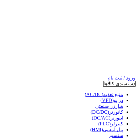
ورود / ثبت نام
دسته‌بندی کالاها
منبع تغذیه(AC/DC)
درایو(VFD)
شارژر صنعتی
کانورتر(DC/DC)
اینورتر(DC/AC)
کنترلر(PLC)
پنل لمسی(HMI)
سنسور