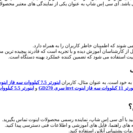
شد. آی سی اِس شاپ به عنوان یکی از نمایندگی های معتبر محصولات ای
کیفیت استفاده می شود که تضمین کننده عملکرد بهینه دستگاه است.
ف
ه خود است. به عنوان مثال، کاربران
اينورتر 7.5 کیلووات سه فاز اینوت invt سری GD200A
لووات سه فاز اینوت invt سری GD270
و
اينورتر 5.5 کیلووات سه فاز اینوت invt سری GD20
؟
نید با آی سی اِس شاپ، نماینده رسمی محصولات اینوت تماس بگیرید.
های راهنما، فایل های آموزشی و اطلاعات فنی دسترسی پیدا کنید.
ت پشتیبانی آنلاین استفاده کنید.