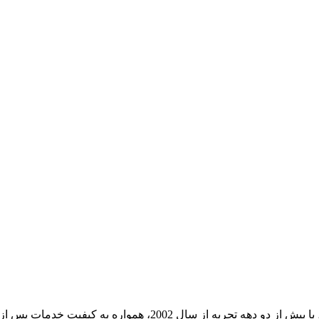
شرکت اینوت (INVT) به عنوان یکی از پیشگامان در صنعت اینورترها،