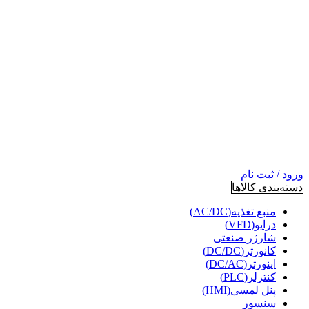
ورود / ثبت نام
دسته‌بندی کالاها
منبع تغذیه(AC/DC)
درایو(VFD)
شارژر صنعتی
کانورتر(DC/DC)
اینورتر(DC/AC)
کنترلر(PLC)
پنل لمسی(HMI)
سنسور