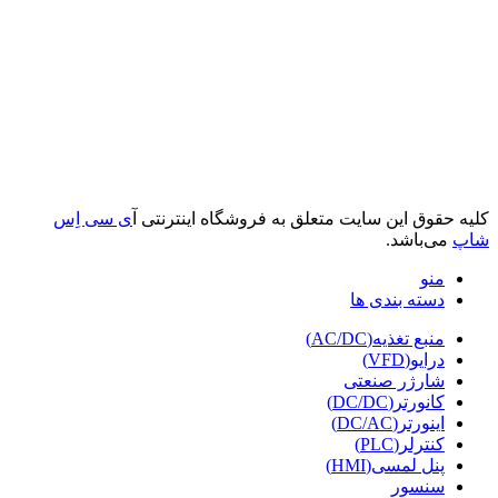
کلیه حقوق این سایت متعلق به فروشگاه اینترنتی آ
ی سی اِس
شاپ
می‌باشد.
منو
دسته بندی ها
منبع تغذیه(AC/DC)
درایو(VFD)
شارژر صنعتی
کانورتر(DC/DC)
اینورتر(DC/AC)
کنترلر(PLC)
پنل لمسی(HMI)
سنسور