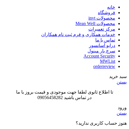
خانه
فروشگاه
محصولات invt
محصولات Mean Well
مرکز تعمیرات
خدمات همکاری و فرم ثبت نام همکاران
تماس با ما
درایو آسانسور
سرچ بار مینول
Account Security
MWList
orderreview
سبد خرید
بستن
تا اطلاع ثانوی لطفا جهت موجودی و قیمت بروز با ما
در تماس باشید 09056458282
ورود
بستن
هنوز حساب کاربری ندارید؟