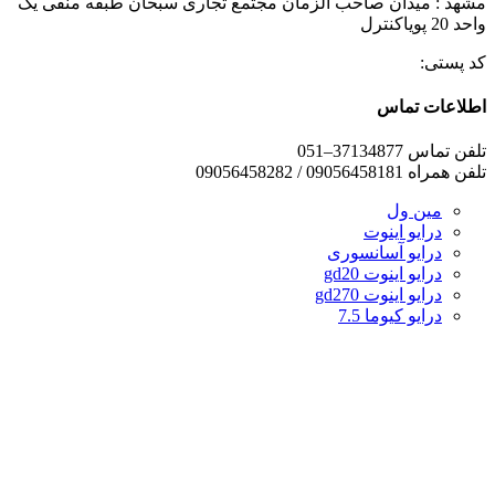
مشهد : میدان صاحب الزمان مجتمع تجاری سبحان طبقه منفی یک
واحد 20 پویاکنترل
کد پستی:
اطلاعات تماس
تلفن تماس 37134877–051
تلفن همراه 09056458181 / 09056458282
مین ول
درایو اینوت
درایو آسانسوری
درایو اینوت gd20
درایو اینوت gd270
درایو کیوما 7.5