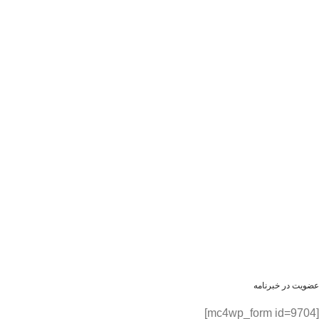
عضویت در خبرنامه
[mc4wp_form id=9704]