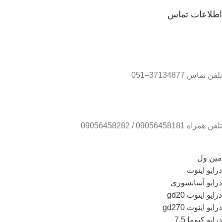
اطلاعات تماس
تلفن تماس 37134877–051
تلفن همراه 09056458181 / 09056458282
مین ول
درایو اینوت
درایو آسانسوری
درایو اینوت gd20
درایو اینوت gd270
درایو کیوما 7.5