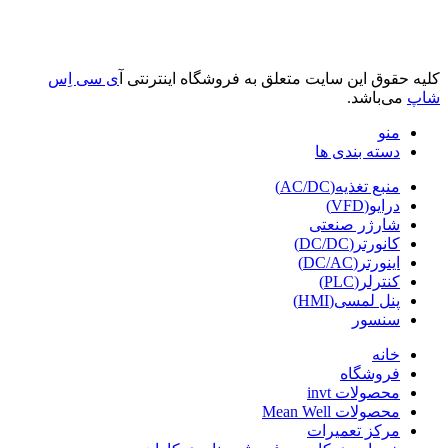
کلیه حقوق این سایت متعلق به فروشگاه اینترنتی آ
ی سی اِس
شاپ
می‌باشد.
منو
دسته بندی ها
منبع تغذیه(AC/DC)
درایو(VFD)
شارژر صنعتی
کانورتر(DC/DC)
اینورتر(DC/AC)
کنترلر(PLC)
پنل لمسی(HMI)
سنسور
خانه
فروشگاه
محصولات invt
محصولات Mean Well
مرکز تعمیرات