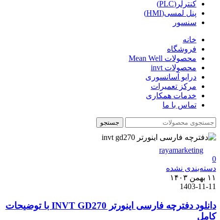
کنترلر(PLC)
پنل لمسی(HMI)
سنسور
خانه
فروشگاه
محصولات Mean Well
محصولات invt
درایو آسانسوری
مرکز تعمیرات
خدمات همکاری
تماس با ما
جستجو
rayamarketing
0
دسته‌بندی نشده
۱۱ بهمن ۱۴۰۳
1403-11-11
دانلود دفترچه فارسی اینورتر INVT GD270 با توضیحات
کامل