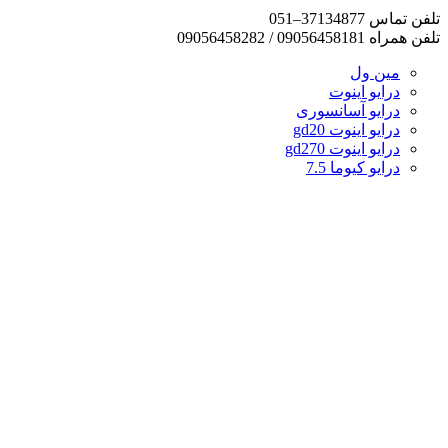
تلفن تماس 37134877–051
تلفن همراه 09056458181 / 09056458282
مین ول
درایو اینوت
درایو آسانسوری
درایو اینوت gd20
درایو اینوت gd270
درایو کیوما 7.5