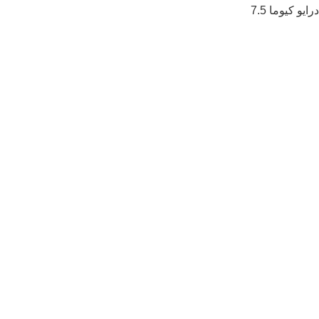
درایو کیوما 7.5
کلیه حقوق این سایت متعلق به فروشگاه اینترنتی آ
ی سی اِس
شاپ
می‌باشد.