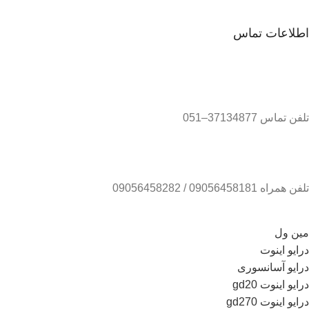
اطلاعات تماس
تلفن تماس 37134877–051
تلفن همراه 09056458181 / 09056458282
مین ول
درایو اینوت
درایو آسانسوری
درایو اینوت gd20
درایو اینوت gd270