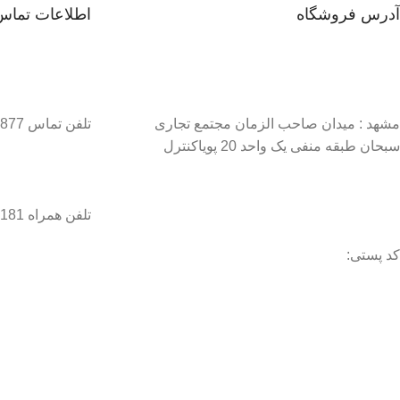
آدرس فروشگاه
اطلاعات تماس
مشهد : میدان صاحب الزمان مجتمع تجاری
تلفن تماس 37134877–051
سبحان طبقه منفی یک واحد 20 پویاکنترل
تلفن همراه 09056458181 / 09056458282
کد پستی:
تا اطلاع ث