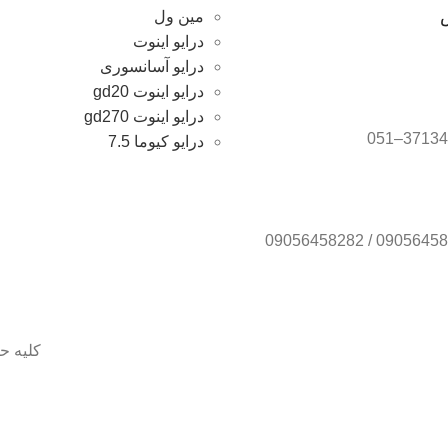
مین ول
درایو اینوت
درایو آسانسوری
درایو اینوت gd20
درایو اینوت gd270
درایو کیوما 7.5
کلیه ح
انوی لطفا جهت موجودی و قیمت بروز با ما در تماس باشید 09056458282