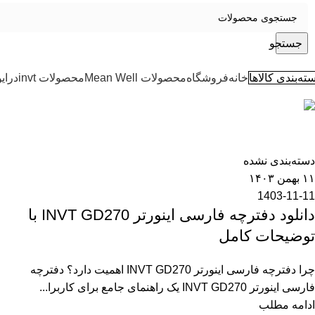
جستجو
ته‌بندی کالاها
خانه
فروشگاه
محصولات Mean Well
محصولات invt
درای
rayamarketing
0
دسته‌بندی نشده
۱۱ بهمن ۱۴۰۳
1403-11-11
دانلود دفترچه فارسی اینورتر INVT GD270 با
توضیحات کامل
چرا دفترچه فارسی اینورتر INVT GD270 اهمیت دارد؟ دفترچه
فارسی اینورتر INVT GD270 یک راهنمای جامع برای کاربرا...
ادامه مطلب