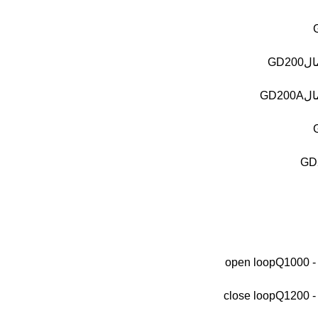
ال
GD200
ال
GD200A
GD
op
Q1000
cl
Q1200