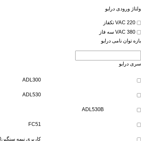
ولتاژ ورودی درایو
220 VAC تکفاز
380 VAC سه فاز
بازه توان نامی درایو
سری درایو
ADL300
ADL530
ADL530B
FC51
کاربری نیمه سنگین
0