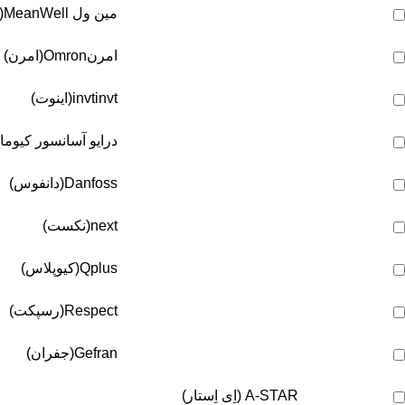
مین ول
MeanWell(مین ول)
امرن
Omron(امرن)
invt(اینوت)
invt
درایو آسانسور کیوما
Danfoss(دانفوس)
next(نکست)
Qplus(کیوپلاس)
Respect(رسپکت)
Gefran(جفران)
A-STAR (اِی اِستار)