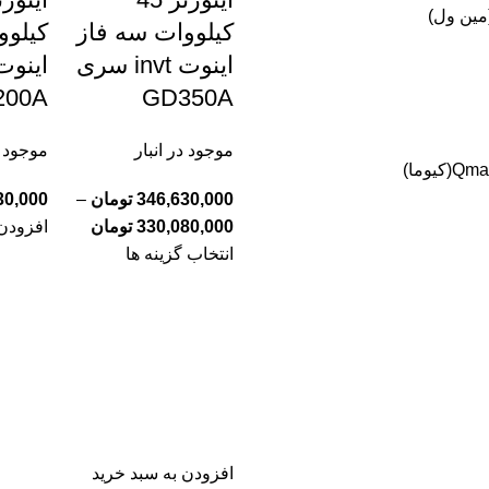
کیلووات سه فاز
کیلوو
اینوت invt سری
200A
GD350A
موجود در انبار
موجود د
Qma(کیوما)
346,630,000
تومان
–
30,000
330,080,000
تومان
افزودن 
انتخاب گزینه ها
افزودن به سبد خرید