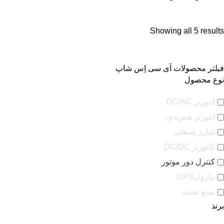
Showing all 5 results
فیلتر محصولات آی سی اِس شاپ
نوع محصول
اینورتر DC/AC
اینورتر هیبریدی
شارژ صنعتی
کانورتر DC/DC
کنترل دور موتور
ماژولUPS
منبع تغذیه
برند