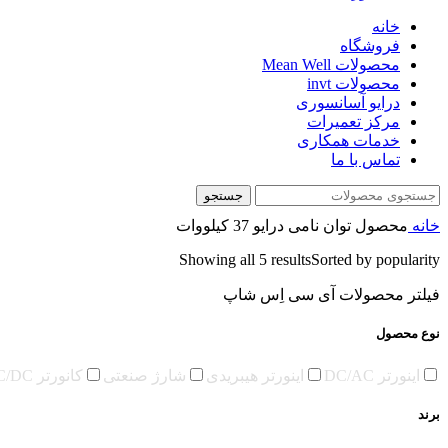
خانه
فروشگاه
محصولات Mean Well
محصولات invt
درایو آسانسوری
مرکز تعمیرات
خدمات همکاری
تماس با ما
جستجو
خانه
محصول توان نامی درایو
37 کیلووات
Showing all 5 results
Sorted by popularity
فیلتر محصولات آی سی اِس شاپ
نوع محصول
اینورتر DC/AC
اینورتر هیبریدی
شارژ صنعتی
کانورتر DC/DC
برند