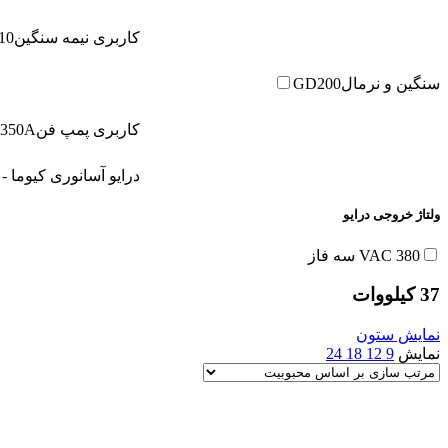
کاربری نیمه سنگین
10
سنگین و نرمال
GD200
کاربری پمپ فن
350A
درایو آسانوری کیوما - open loop
ولتاژ خروجی درایو
380 VAC سه فاز
37 کیلووات
نمایش ستون
نمایش
9
12
18
24