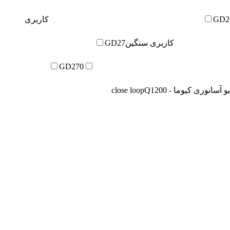
GD2
کاربری
کاربری سنگین
GD27
GD270
 آسانوری کیوما - close loop
Q1200