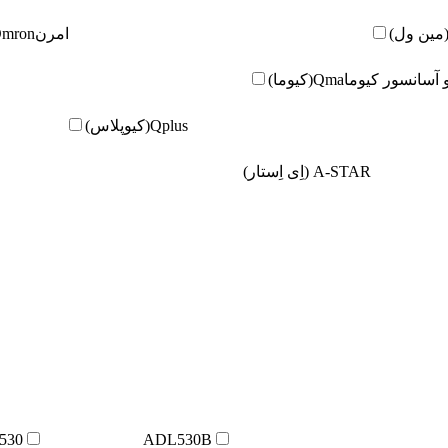
امرن
Omron(امر
و آسانسور کیوما
Qma(کیوما)
Qplus(کیوپلاس)
A-STAR (اِی اِستار)
530
ADL530B