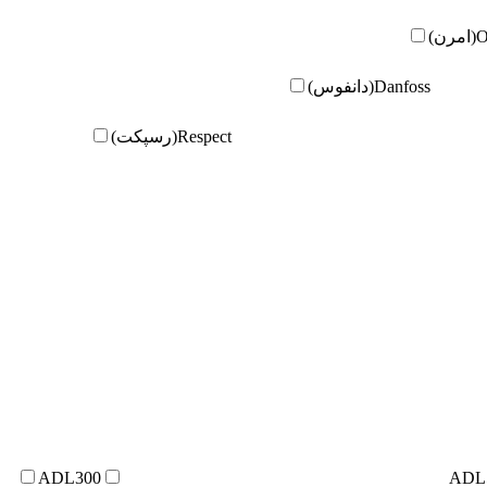
ن)
Danfoss(دانفوس)
Respect(رسپکت)
ADL300
ADL