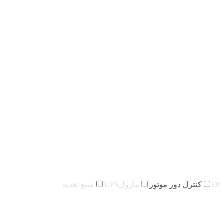
کنترل دور موتور
ماژولUPS
منبع تغذیه