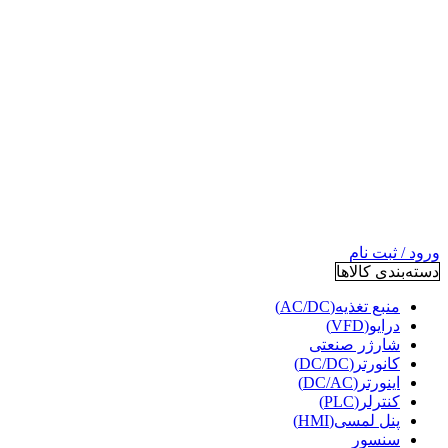
ورود / ثبت نام
دسته‌بندی کالاها
منبع تغذیه(AC/DC)
درایو(VFD)
شارژر صنعتی
کانورتر(DC/DC)
اینورتر(DC/AC)
کنترلر(PLC)
پنل لمسی(HMI)
سنسور