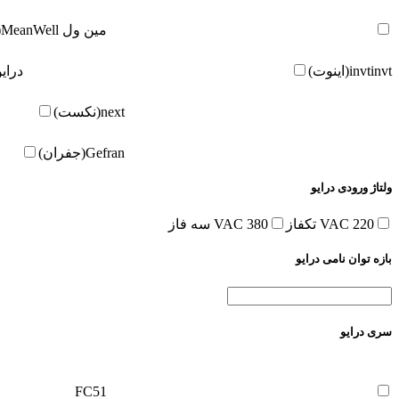
مین ول
MeanWell(مین ول)
invt(اینوت)
invt
درای
next(نکست)
Gefran(جفران)
ولتاژ ورودی درایو
220 VAC تکفاز
380 VAC سه فاز
بازه توان نامی درایو
سری درایو
FC51