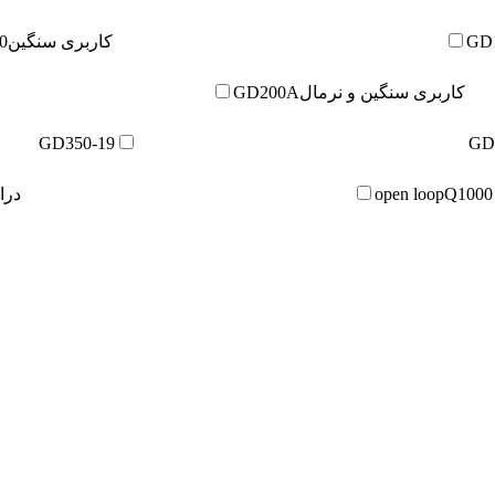
GD
کاربری سنگین
0
کاربری سنگین و نرمال
GD200A
GD350-19
GD
Q1000
درایو