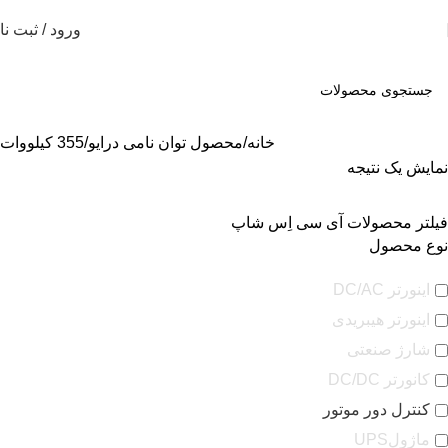
ورود / ثبت نا
خانه
محصول توان نامی درایو
355 کیلووات
نمایش یک نتیجه
فیلتر محصولات آی سی اِس شاپ
نوع محصول
اینورتر DC/AC
اینورتر هیبریدی
شارژ صنعتی
کانورتر DC/DC
کنترل دور موتور
ماژولUPS