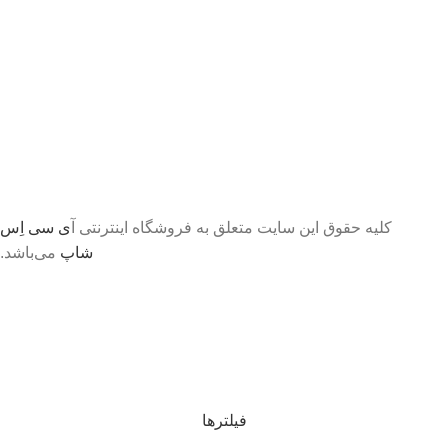
کلیه حقوق این سایت متعلق به فروشگاه اینترنتی آ
ی سی اِس
شاپ
می‌باشد.
تا اطلاع ثانوی لطفا جهت موجودی و قیمت بروز با ما در
تماس باشید 09056458282
فیلترها