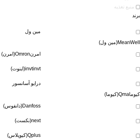
منبع تغذیه
برند
مین ول
MeanWell(مین ول)
امرن
Omron(امرن)
invt(اینوت)
invt
درایو آسانسور
کیوما
Qma(کیوما)
Danfoss(دانفوس)
next(نکست)
Qplus(کیوپلاس)