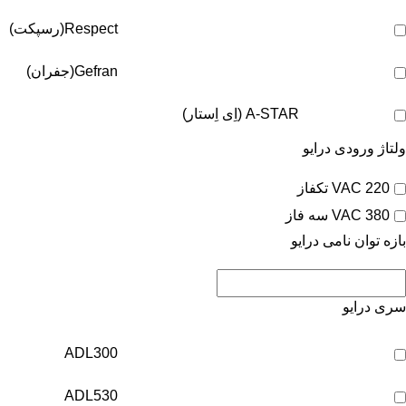
Respect(رسپکت)
Gefran(جفران)
A-STAR (اِی اِستار)
ولتاژ ورودی درایو
220 VAC تکفاز
380 VAC سه فاز
بازه توان نامی درایو
سری درایو
ADL300
ADL530