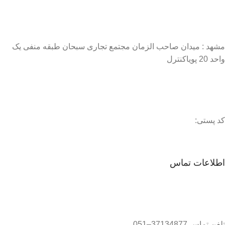
مشهد : میدان صاحب الزمان مجتمع تجاری سبحان طبقه منفی یک
واحد 20 پویاکنترل
کد پستی:
اطلاعات تماس
تلفن تماس 37134877–051