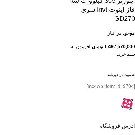
اينورتر 355 کیلووات سه
فاز اینوت invt سری
GD270
موجود در انبار
1,497,570,000
تومان
افزودن به
سبد خرید
عضویت در خبرنامه
[mc4wp_form id=9704]
آدرس فروشگاه