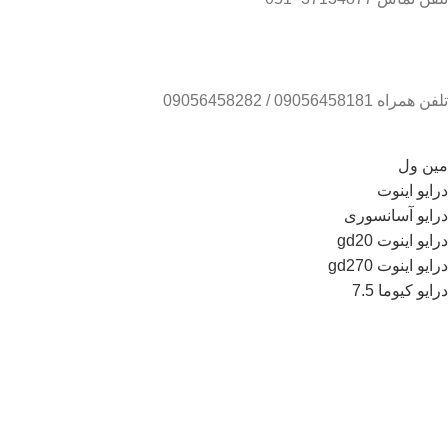
تلفن همراه 09056458181 / 09056458282
مین ول
درایو اینوت
درایو آسانسوری
درایو اینوت gd20
درایو اینوت gd270
درایو کیوما 7.5