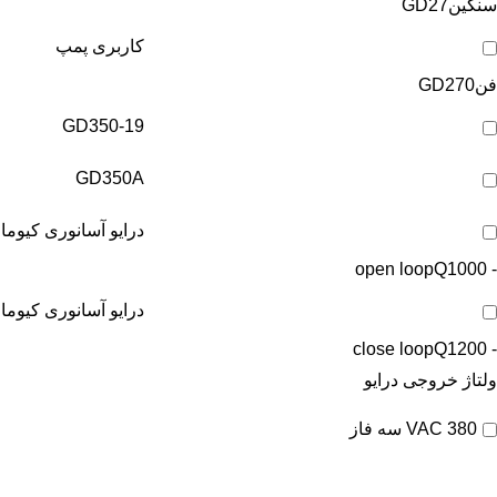
سنگین
GD27
کاربری پمپ
فن
GD270
GD350-19
GD350A
درایو آسانوری کیوما
Q1000
- open loop
درایو آسانوری کیوما
Q1200
- close loop
ولتاژ خروجی درایو
380 VAC سه فاز