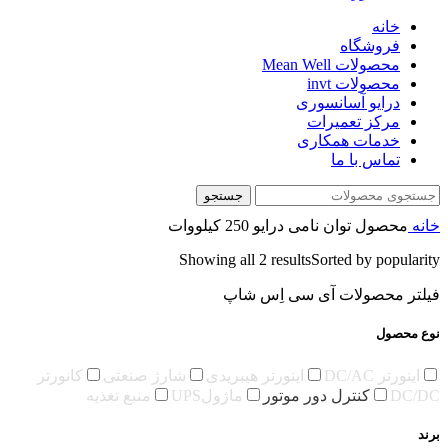
خانه
فروشگاه
محصولات Mean Well
محصولات invt
درایو آسانسوری
مرکز تعمیرات
خدمات همکاری
تماس با ما
جستجو
خانه
محصول توان نامی درایو
250 کیلووات
Showing all 2 results
Sorted by popularity
فیلتر محصولات آی سی اِس شاپ
نوع محصول
اینورتر DC/AC
اینورتر هیبریدی
شارژ صنعتی
کانورتر
DC/DC
کنترل دور موتور
ماژولUPS
منبع تغذیه
برند