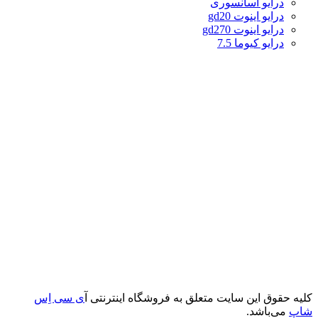
درایو آسانسوری
درایو اینوت gd20
درایو اینوت gd270
درایو کیوما 7.5
کلیه حقوق این سایت متعلق به فروشگاه اینترنتی آ
ی سی اِس
شاپ
می‌باشد.