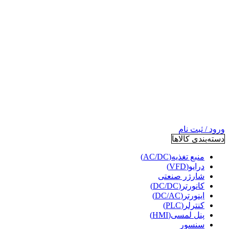
ورود / ثبت نام
دسته‌بندی کالاها
منبع تغذیه(AC/DC)
درایو(VFD)
شارژر صنعتی
کانورتر(DC/DC)
اینورتر(DC/AC)
کنترلر(PLC)
پنل لمسی(HMI)
سنسور