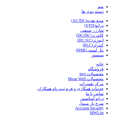
منو
دسته بندی ها
منبع تغذیه(AC/DC)
درایو(VFD)
شارژر صنعتی
کانورتر(DC/DC)
اینورتر(DC/AC)
کنترلر(PLC)
پنل لمسی(HMI)
سنسور
خانه
فروشگاه
محصولات invt
محصولات Mean Well
مرکز تعمیرات
خدمات همکاری و فرم ثبت نام همکاران
تماس با ما
درایو آسانسور
سرچ بار مینول
Account Security
MWList