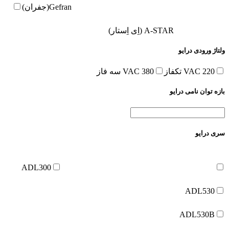
Gefran(جفران)
A-STAR (اِی اِستار)
ولتاژ ورودی درایو
220 VAC تکفاز
380 VAC سه فاز
بازه توان نامی درایو
سری درایو
ADL300
ADL530
ADL530B