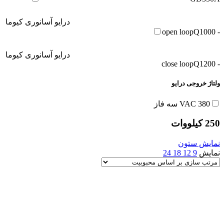
درایو آسانوری کیوما
Q1000
- open loop
درایو آسانوری کیوما
Q1200
- close loop
ولتاژ خروجی درایو
380 VAC سه فاز
250 کیلووات
نمایش ستون
نمایش
9
12
18
24