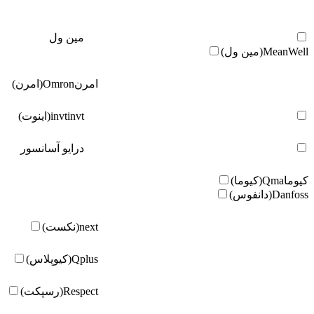
مین ول
MeanWell(مین ول)
امرن
Omron(امرن)
invt(اینوت)
invt
درایو آسانسور
کیوما
Qma(کیوما)
Danfoss(دانفوس)
next(نکست)
Qplus(کیوپلاس)
Respect(رسپکت)