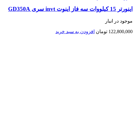
اينورتر 15 کیلووات سه فاز اینوت invt سری GD350A
موجود در انبار
122,800,000
تومان
افزودن به سبد خرید