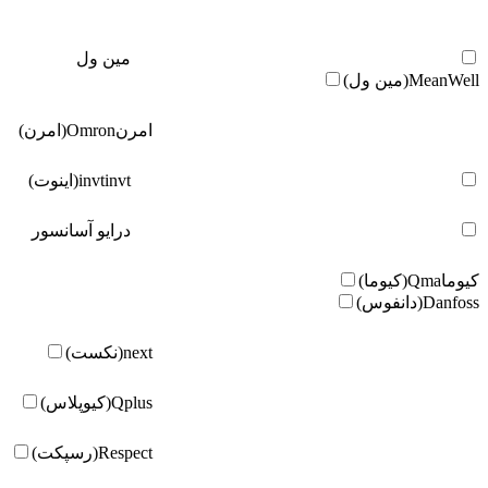
مین ول
MeanWell(مین ول)
امرن
Omron(امرن)
invt(اینوت)
invt
درایو آسانسور
کیوما
Qma(کیوما)
Danfoss(دانفوس)
next(نکست)
Qplus(کیوپلاس)
Respect(رسپکت)