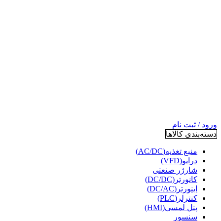
ورود / ثبت نام
دسته‌بندی کالاها
منبع تغذیه(AC/DC)
درایو(VFD)
شارژر صنعتی
کانورتر(DC/DC)
اینورتر(DC/AC)
کنترلر(PLC)
پنل لمسی(HMI)
سنسور