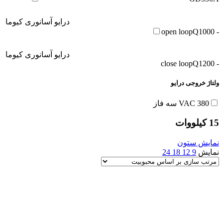
درایو آسانوری کیوما
Q1000
- open loop
درایو آسانوری کیوما
Q1200
- close loop
ولتاژ خروجی درایو
380 VAC سه فاز
15 کیلووات
نمایش ستون
نمایش
9
12
18
24