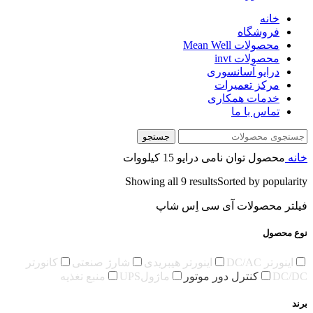
خانه
فروشگاه
محصولات Mean Well
محصولات invt
درایو آسانسوری
مرکز تعمیرات
خدمات همکاری
تماس با ما
جستجو
خانه
محصول توان نامی درایو
15 کیلووات
Showing all 9 results
Sorted by popularity
فیلتر محصولات آی سی اِس شاپ
نوع محصول
اینورتر DC/AC
اینورتر هیبریدی
شارژ صنعتی
کانورتر
DC/DC
کنترل دور موتور
ماژولUPS
منبع تغذیه
برند