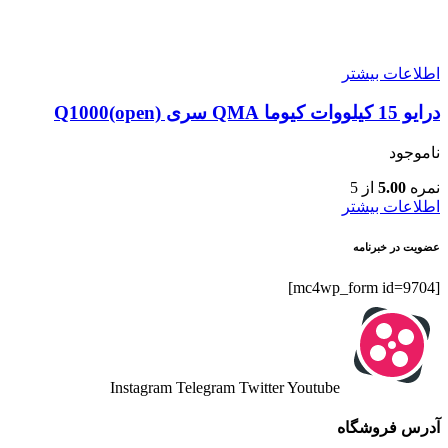
اطلاعات بیشتر
درایو 15 کیلووات کیوما QMA سری Q1000(open)
ناموجود
نمره
5.00
از 5
اطلاعات بیشتر
عضویت در خبرنامه
[mc4wp_form id=9704]
Instagram
Telegram
Twitter
Youtube
آدرس فروشگاه