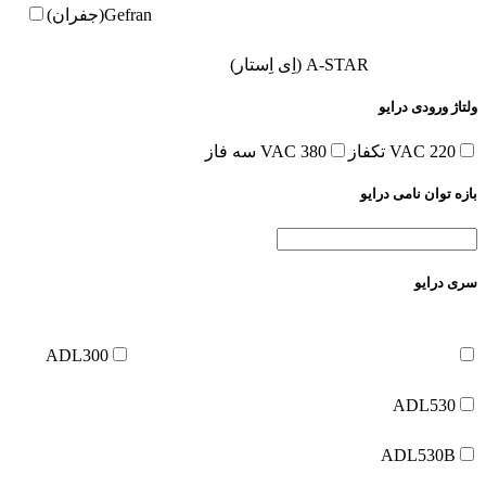
Gefran(جفران)
A-STAR (اِی اِستار)
ولتاژ ورودی درایو
220 VAC تکفاز
380 VAC سه فاز
بازه توان نامی درایو
سری درایو
ADL300
ADL530
ADL530B