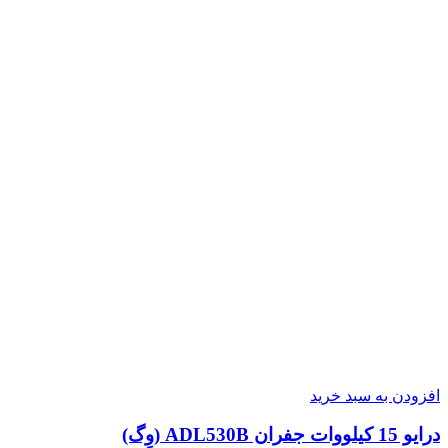
افزودن به سبد خرید
درایو 15 کیلووات جفران ADL530B (وِگ)