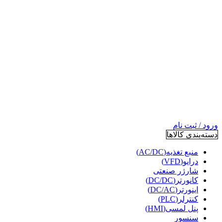
ورود / ثبت نام
دسته‌بندی کالاها
منبع تغذیه(AC/DC)
درایو(VFD)
شارژر صنعتی
کانورتر(DC/DC)
اینورتر(DC/AC)
کنترلر(PLC)
پنل لمسی(HMI)
سنسور