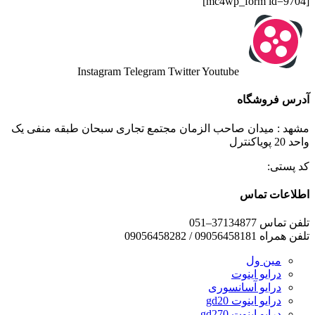
[mc4wp_form id=9704]
Instagram
Telegram
Twitter
Youtube
آدرس فروشگاه
مشهد : میدان صاحب الزمان مجتمع تجاری سبحان طبقه منفی یک
واحد 20 پویاکنترل
کد پستی:
اطلاعات تماس
تلفن تماس 37134877–051
تلفن همراه 09056458181 / 09056458282
مین ول
درایو اینوت
درایو آسانسوری
درایو اینوت gd20
درایو اینوت gd270