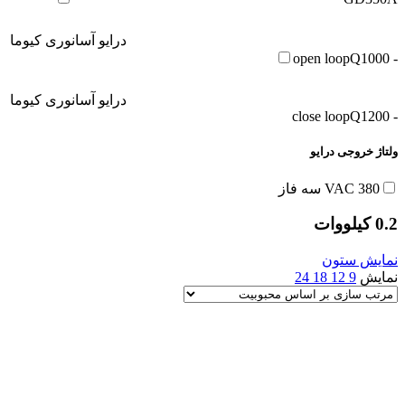
درایو آسانوری کیوما
Q1000
- open loop
درایو آسانوری کیوما
Q1200
- close loop
ولتاژ خروجی درایو
380 VAC سه فاز
0.2 کیلووات
نمایش ستون
نمایش
9
12
18
24