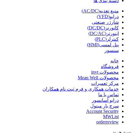
دسته بندی ها
منبع تغذیه(AC/DC)
درایو(VFD)
شارژر صنعتی
کانورتر(DC/DC)
اینورتر(DC/AC)
کنترلر(PLC)
پنل لمسی(HMI)
سنسور
خانه
فروشگاه
محصولات invt
محصولات Mean Well
مرکز تعمیرات
خدمات همکاری و فرم ثبت نام همکاران
تماس با ما
درایو آسانسور
سرچ بار مینول
Account Security
MWList
orderreview
سبد خرید