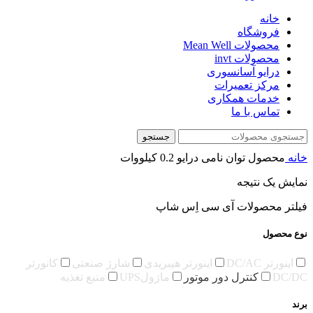
خانه
فروشگاه
محصولات Mean Well
محصولات invt
درایو آسانسوری
مرکز تعمیرات
خدمات همکاری
تماس با ما
جستجو
خانه
محصول توان نامی درایو
0.2 کیلووات
نمایش یک نتیجه
فیلتر محصولات آی سی اِس شاپ
نوع محصول
اینورتر DC/AC
اینورتر هیبریدی
شارژ صنعتی
کانورتر
DC/DC
کنترل دور موتور
ماژولUPS
منبع تغذیه
برند