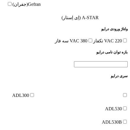
Gefran(جفران)
A-STAR (اِی اِستار)
ولتاژ ورودی درایو
220 VAC تکفاز
380 VAC سه فاز
بازه توان نامی درایو
سری درایو
ADL300
ADL530
ADL530B