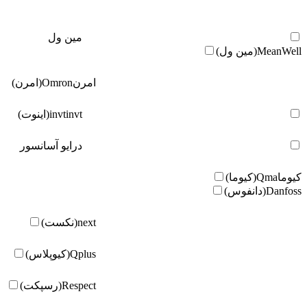
مین ول
MeanWell(مین ول)
امرن
Omron(امرن)
invt(اینوت)
invt
درایو آسانسور
کیوما
Qma(کیوما)
Danfoss(دانفوس)
next(نکست)
Qplus(کیوپلاس)
Respect(رسپکت)