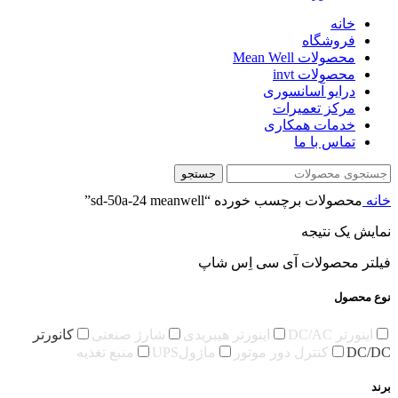
خانه
فروشگاه
محصولات Mean Well
محصولات invt
درایو آسانسوری
مرکز تعمیرات
خدمات همکاری
تماس با ما
جستجو
خانه
محصولات برچسب خورده “sd-50a-24 meanwell”
نمایش یک نتیجه
فیلتر محصولات آی سی اِس شاپ
نوع محصول
اینورتر DC/AC
اینورتر هیبریدی
شارژ صنعتی
کانورتر
DC/DC
کنترل دور موتور
ماژولUPS
منبع تغذیه
برند