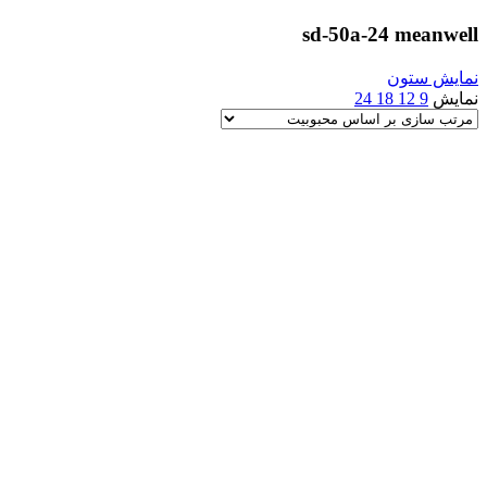
sd-50a-24 meanwell
نمایش ستون
نمایش
9
12
18
24