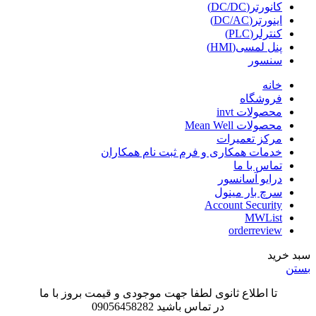
کانورتر(DC/DC)
اینورتر(DC/AC)
کنترلر(PLC)
پنل لمسی(HMI)
سنسور
خانه
فروشگاه
محصولات invt
محصولات Mean Well
مرکز تعمیرات
خدمات همکاری و فرم ثبت نام همکاران
تماس با ما
درایو آسانسور
سرچ بار مینول
Account Security
MWList
orderreview
سبد خرید
بستن
تا اطلاع ثانوی لطفا جهت موجودی و قیمت بروز با ما
در تماس باشید 09056458282