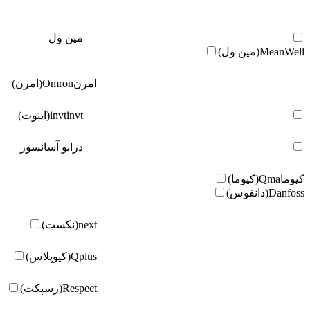
مین ول
MeanWell(مین ول)
امرن
Omron(امرن)
invt(اینوت)
invt
درایو آسانسور
کیوما
Qma(کیوما)
Danfoss(دانفوس)
next(نکست)
Qplus(کیوپلاس)
Respect(رسپکت)