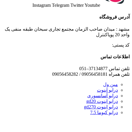
Instagram
Telegram
Twitter
Youtube
آدرس فروشگاه
مشهد : میدان صاحب الزمان مجتمع تجاری سبحان طبقه منفی یک
واحد 20 پویاکنترل
کد پستی:
اطلاعات تماس
تلفن تماس 37134877–051
تلفن همراه 09056458181 / 09056458282
مین ول
درایو اینوت
درایو آسانسوری
درایو اینوت gd20
درایو اینوت gd270
درایو کیوما 7.5