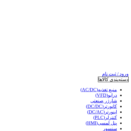
ورود / ثبت نام
دسته‌بندی کالاها
منبع تغذیه(AC/DC)
درایو(VFD)
شارژر صنعتی
کانورتر(DC/DC)
اینورتر(DC/AC)
کنترلر(PLC)
پنل لمسی(HMI)
سنسور