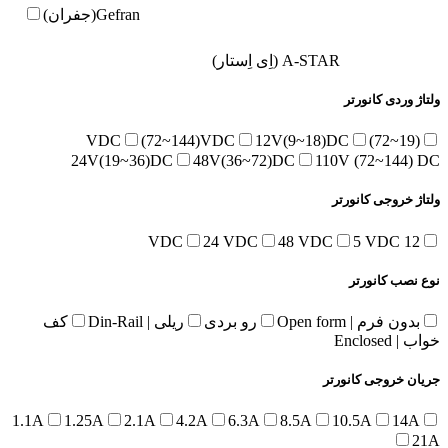
Gefran(جفران)
A-STAR (اِی اِستار)
ولتاژ وردی کانورتر
(72~144)VDC
12V(9~18)DC
(19~72)VDC
24V(19~36)DC
48V(36~72)DC
110V (72~144) DC
ولتاژ خروجی کانورتر
24 VDC
48 VDC
5 VDC
12 VDC
نوع نصب کانورتر
بدون فرم | Open form
رو بردی
ریلی | Din-Rail
کف
خواب | Enclosed
جریان خروجی کانورتر
1.1A
1.25A
2.1A
4.2A
6.3A
8.5A
10.5A
14A
21A