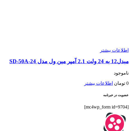
اطلاعات بیشتر
مبدل12 به 24 ولت 2.1 آمپر مین ول مدل SD-50A-24
ناموجود
0
تومان
اطلاعات بیشتر
عضویت در خبرنامه
[mc4wp_form id=9704]