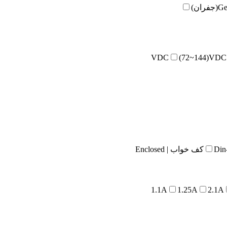
فران)
(72~144)VDC
کف خواب | Enclosed
1.1A
1.25A
2.1A