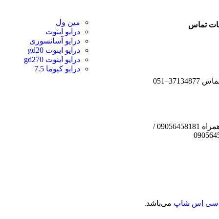
مین ول
ات تماس
درایو اینوت
درایو آسانسوری
درایو اینوت gd20
درایو اینوت gd270
درایو کیوما 7.5
3713487–051
تلفن همراه 09056458181 /
090564
سی اِس شاپ
می‌باشد.