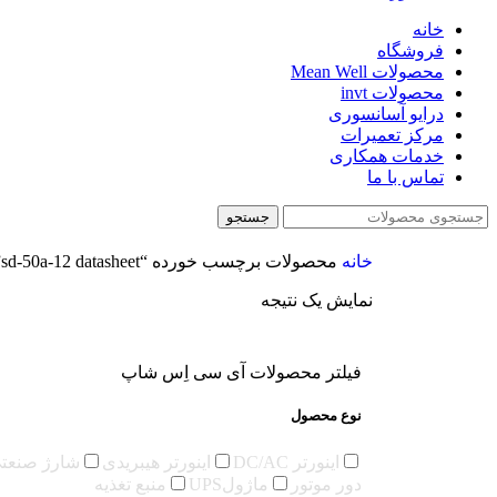
خانه
فروشگاه
محصولات Mean Well
محصولات invt
درایو آسانسوری
مرکز تعمیرات
خدمات همکاری
تماس با ما
جستجو
خانه
محصولات برچسب خورده “sd-50a-12 datasheet”
نمایش یک نتیجه
فیلتر محصولات آی سی اِس شاپ
نوع محصول
اینورتر DC/AC
اینورتر هیبریدی
شارژ صنعت
دور موتور
ماژولUPS
منبع تغذیه