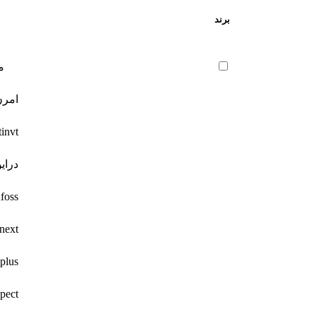
برند
م
امرن
invt(اینوت)
t
درای
Danfoss(
next(نکست)
Qplus(کیوپ
Respect(