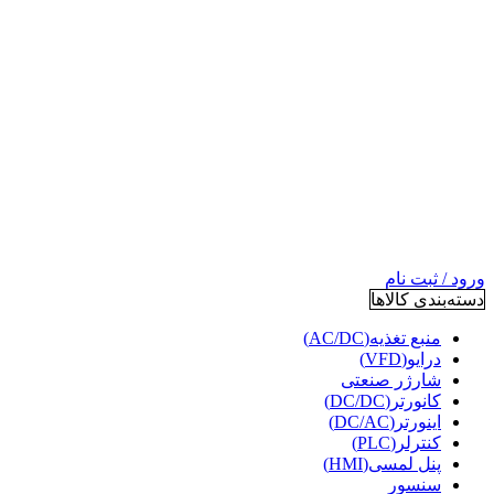
ورود / ثبت نام
دسته‌بندی کالاها
منبع تغذیه(AC/DC)
درایو(VFD)
شارژر صنعتی
کانورتر(DC/DC)
اینورتر(DC/AC)
کنترلر(PLC)
پنل لمسی(HMI)
سنسور