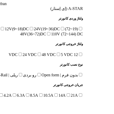
Gefran(ج
A-STAR (اِی اِستار)
ولتاژ وردی کانورتر
12V(9~18)DC
24V(19~36)DC
(19~72)VDC
48V(36~72)DC
110V (72~144) DC
ولتاژ خروجی کانورتر
24 VDC
48 VDC
5 VDC
12 VDC
نوع نصب کانورتر
بدون فرم | Open form
رو بردی
ریلی | Din-Rail
جریان خروجی کانورتر
4.2A
6.3A
8.5A
10.5A
14A
21A