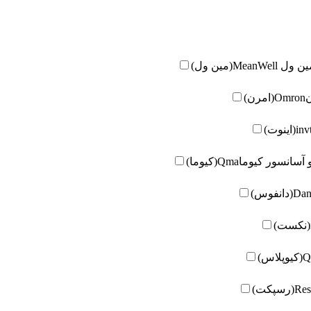
ین ول
MeanWell(مین ول)
Omron(امرن)
inv
و آسانسور کیوما
Qma(کیوما)
دانفوس)
لاس)
رسپکت)