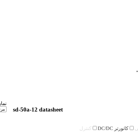
نما
sd-50a-12 datasheet
ی
کانورتر DC/DC
کنترل