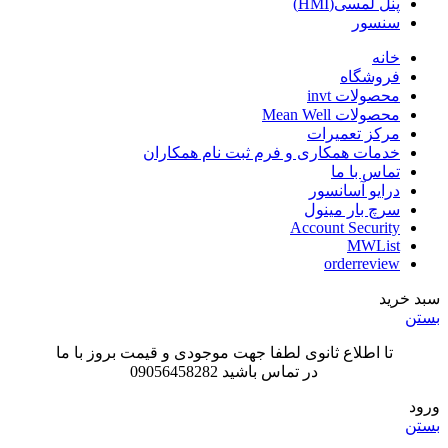
پنل لمسی(HMI)
سنسور
خانه
فروشگاه
محصولات invt
محصولات Mean Well
مرکز تعمیرات
خدمات همکاری و فرم ثبت نام همکاران
تماس با ما
درایو آسانسور
سرچ بار مینول
Account Security
MWList
orderreview
سبد خرید
بستن
تا اطلاع ثانوی لطفا جهت موجودی و قیمت بروز با ما
در تماس باشید 09056458282
ورود
بستن