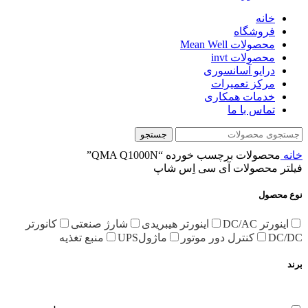
خانه
فروشگاه
محصولات Mean Well
محصولات invt
درایو آسانسوری
مرکز تعمیرات
خدمات همکاری
تماس با ما
جستجو
خانه
محصولات برچسب خورده “QMA Q1000N”
فیلتر محصولات آی سی اِس شاپ
نوع محصول
اینورتر DC/AC
اینورتر هیبریدی
شارژ صنعتی
کانورتر
DC/DC
کنترل دور موتور
ماژولUPS
منبع تغذیه
برند