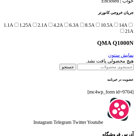
خواب | Enclosed
جریان خروجی کانورتر
1.1A
1.25A
2.1A
4.2A
6.3A
8.5A
10.5A
14A
21A
QMA Q1000N
نمایش ستون
هیچ محصولی یافت نشد.
جستجو
عضویت در خبرنامه
[mc4wp_form id=9704]
Instagram
Telegram
Twitter
Youtube
آدرس فروشگاه