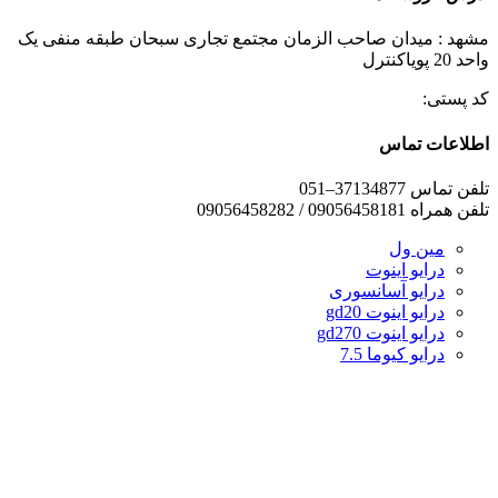
مشهد : میدان صاحب الزمان مجتمع تجاری سبحان طبقه منفی یک
واحد 20 پویاکنترل
کد پستی:
اطلاعات تماس
تلفن تماس 37134877–051
تلفن همراه 09056458181 / 09056458282
مین ول
درایو اینوت
درایو آسانسوری
درایو اینوت gd20
درایو اینوت gd270
درایو کیوما 7.5