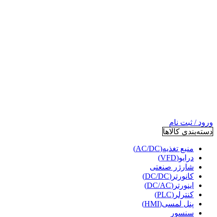
ورود / ثبت نام
دسته‌بندی کالاها
منبع تغذیه(AC/DC)
درایو(VFD)
شارژر صنعتی
کانورتر(DC/DC)
اینورتر(DC/AC)
کنترلر(PLC)
پنل لمسی(HMI)
سنسور