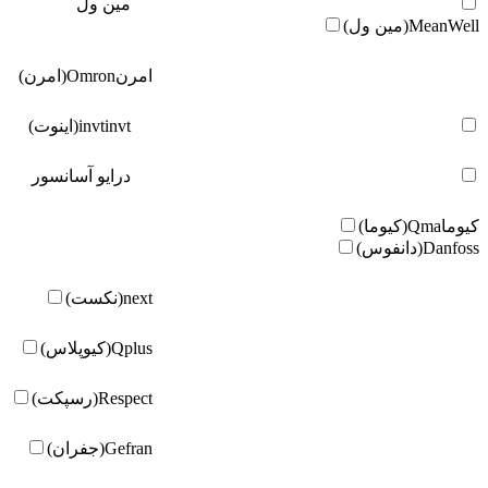
مین ول
MeanWell(مین ول)
امرن
Omron(امرن)
invt(اینوت)
invt
درایو آسانسور
کیوما
Qma(کیوما)
Danfoss(دانفوس)
next(نکست)
Qplus(کیوپلاس)
Respect(رسپکت)
Gefran(جفران)