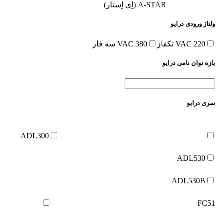
A-STAR (اِی اِستار)
ولتاژ ورودی درایو
220 VAC تکفاز
380 VAC سه فاز
بازه توان نامی درایو
سری درایو
ADL300
ADL530
ADL530B
FC51