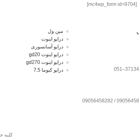
[mc4wp_form id=9704]
مین ول
درایو اینوت
درایو آسانسوری
درایو اینوت gd20
درایو اینوت gd270
درایو کیوما 7.5
کلیه ح