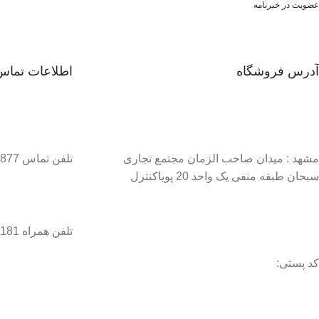
عضویت در خبرنامه
آدرس فروشگاه
اطلاعات تماس
مشهد : میدان صاحب الزمان مجتمع تجاری
تلفن تماس 37134877–051
سبحان طبقه منفی یک واحد 20 پویاکنترل
تلفن همراه 09056458181 / 09056458282
کد پستی: