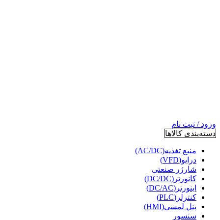
ورود / ثبت نام
دسته‌بندی کالاها
منبع تغذیه(AC/DC)
درایو(VFD)
شارژر صنعتی
کانورتر(DC/DC)
اینورتر(DC/AC)
کنترلر(PLC)
پنل لمسی(HMI)
سنسور