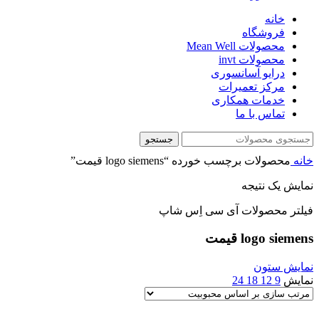
خانه
فروشگاه
محصولات Mean Well
محصولات invt
درایو آسانسوری
مرکز تعمیرات
خدمات همکاری
تماس با ما
جستجو
خانه
محصولات برچسب خورده “logo siemens قیمت”
نمایش یک نتیجه
فیلتر محصولات آی سی اِس شاپ
logo siemens قیمت
نمایش ستون
نمایش
9
12
18
24