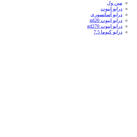
مین ول
درایو اینوت
درایو آسانسوری
درایو اینوت gd20
درایو اینوت gd270
درایو کیوما 7.5