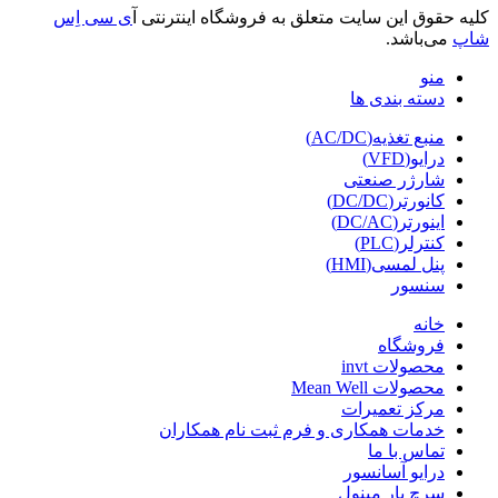
کلیه حقوق این سایت متعلق به فروشگاه اینترنتی آ
ی سی اِس
شاپ
می‌باشد.
منو
دسته بندی ها
منبع تغذیه(AC/DC)
درایو(VFD)
شارژر صنعتی
کانورتر(DC/DC)
اینورتر(DC/AC)
کنترلر(PLC)
پنل لمسی(HMI)
سنسور
خانه
فروشگاه
محصولات invt
محصولات Mean Well
مرکز تعمیرات
خدمات همکاری و فرم ثبت نام همکاران
تماس با ما
درایو آسانسور
سرچ بار مینول