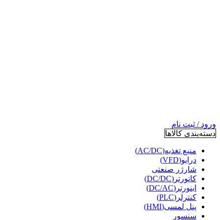
ورود / ثبت نام
دسته‌بندی کالاها
منبع تغذیه(AC/DC)
درایو(VFD)
شارژر صنعتی
کانورتر(DC/DC)
اینورتر(DC/AC)
کنترلر(PLC)
پنل لمسی(HMI)
سنسور