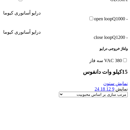
درایو آسانوری کیوما
Q1000
- open loop
درایو آسانوری کیوما
Q1200
- close loop
ولتاژ خروجی درایو
380 VAC سه فاز
15کیلو وات دانفوس
نمایش ستون
نمایش
9
12
18
24