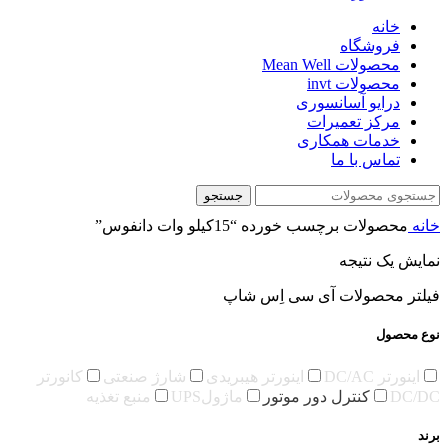
خانه
فروشگاه
محصولات Mean Well
محصولات invt
درایو آسانسوری
مرکز تعمیرات
خدمات همکاری
تماس با ما
جستجو
خانه
محصولات برچسب خورده “15کیلو وات دانفوس”
نمایش یک نتیجه
فیلتر محصولات آی سی اِس شاپ
نوع محصول
اینورتر DC/AC
اینورتر هیبریدی
شارژ صنعتی
کانورتر
DC/DC
کنترل دور موتور
ماژولUPS
منبع تغذیه
برند