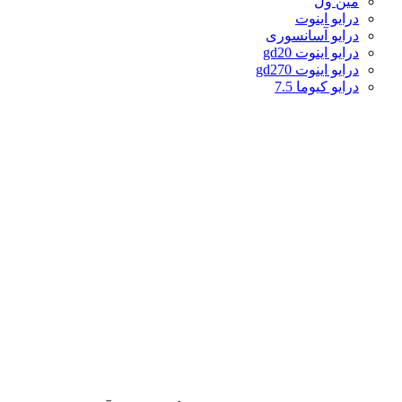
مین ول
درایو اینوت
درایو آسانسوری
درایو اینوت gd20
درایو اینوت gd270
درایو کیوما 7.5