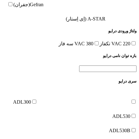
Gefran(جفران)
A-STAR (اِی اِستار)
ولتاژ ورودی درایو
220 VAC تکفاز
380 VAC سه فاز
بازه توان نامی درایو
سری درایو
ADL300
ADL530
ADL530B