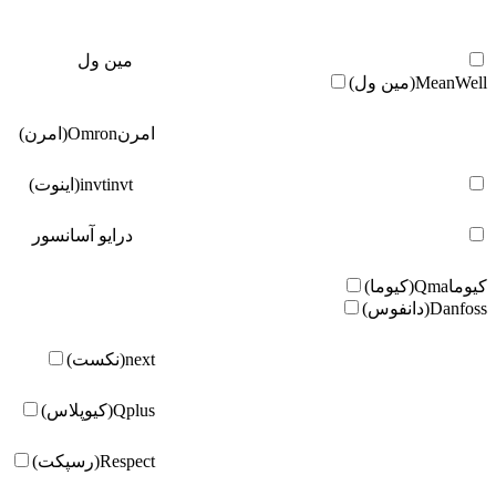
مین ول
MeanWell(مین ول)
امرن
Omron(امرن)
invt(اینوت)
invt
درایو آسانسور
کیوما
Qma(کیوما)
Danfoss(دانفوس)
next(نکست)
Qplus(کیوپلاس)
Respect(رسپکت)