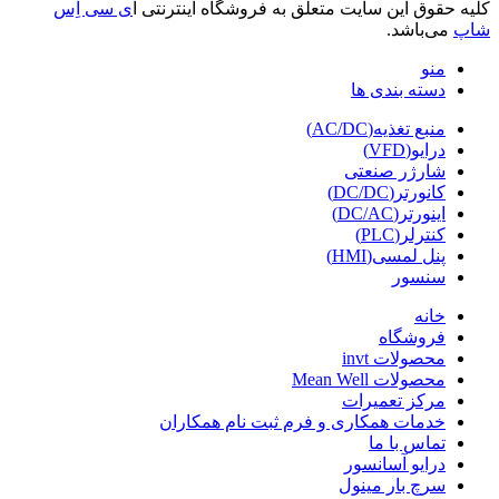
کلیه حقوق این سایت متعلق به فروشگاه اینترنتی آ
ی سی اِس
شاپ
می‌باشد.
منو
دسته بندی ها
منبع تغذیه(AC/DC)
درایو(VFD)
شارژر صنعتی
کانورتر(DC/DC)
اینورتر(DC/AC)
کنترلر(PLC)
پنل لمسی(HMI)
سنسور
خانه
فروشگاه
محصولات invt
محصولات Mean Well
مرکز تعمیرات
خدمات همکاری و فرم ثبت نام همکاران
تماس با ما
درایو آسانسور
سرچ بار مینول