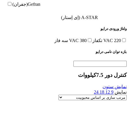
Gefran(جفران)
A-STAR (اِی اِستار)
ولتاژ ورودی درایو
220 VAC تکفاز
380 VAC سه فاز
بازه توان نامی درایو
کنترل دور 7.5کیلووات
نمایش ستون
نمایش
9
12
18
24