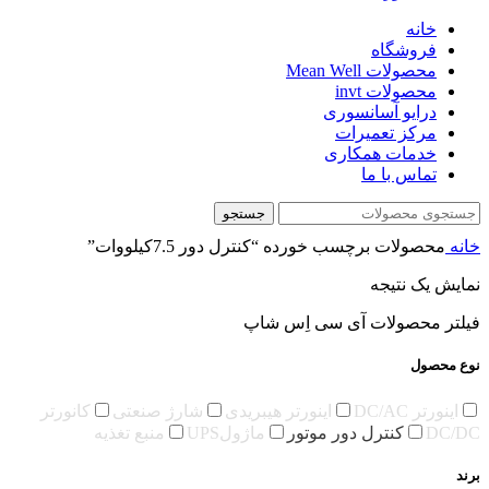
خانه
فروشگاه
محصولات Mean Well
محصولات invt
درایو آسانسوری
مرکز تعمیرات
خدمات همکاری
تماس با ما
جستجو
خانه
محصولات برچسب خورده “کنترل دور 7.5کیلووات”
نمایش یک نتیجه
فیلتر محصولات آی سی اِس شاپ
نوع محصول
اینورتر DC/AC
اینورتر هیبریدی
شارژ صنعتی
کانورتر
DC/DC
کنترل دور موتور
ماژولUPS
منبع تغذیه
برند