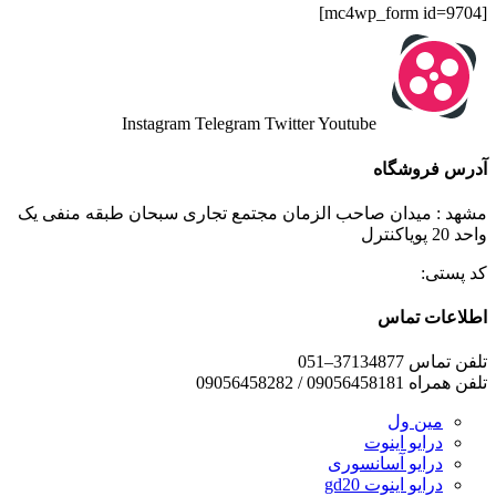
[mc4wp_form id=9704]
Instagram
Telegram
Twitter
Youtube
آدرس فروشگاه
مشهد : میدان صاحب الزمان مجتمع تجاری سبحان طبقه منفی یک
واحد 20 پویاکنترل
کد پستی:
اطلاعات تماس
تلفن تماس 37134877–051
تلفن همراه 09056458181 / 09056458282
مین ول
درایو اینوت
درایو آسانسوری
درایو اینوت gd20