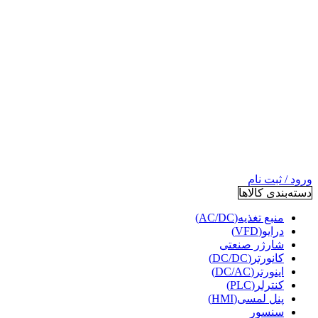
ورود / ثبت نام
دسته‌بندی کالاها
منبع تغذیه(AC/DC)
درایو(VFD)
شارژر صنعتی
کانورتر(DC/DC)
اینورتر(DC/AC)
کنترلر(PLC)
پنل لمسی(HMI)
سنسور