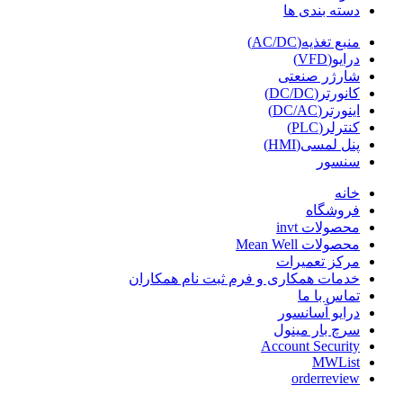
دسته بندی ها
منبع تغذیه(AC/DC)
درایو(VFD)
شارژر صنعتی
کانورتر(DC/DC)
اینورتر(DC/AC)
کنترلر(PLC)
پنل لمسی(HMI)
سنسور
خانه
فروشگاه
محصولات invt
محصولات Mean Well
مرکز تعمیرات
خدمات همکاری و فرم ثبت نام همکاران
تماس با ما
درایو آسانسور
سرچ بار مینول
Account Security
MWList
orderreview