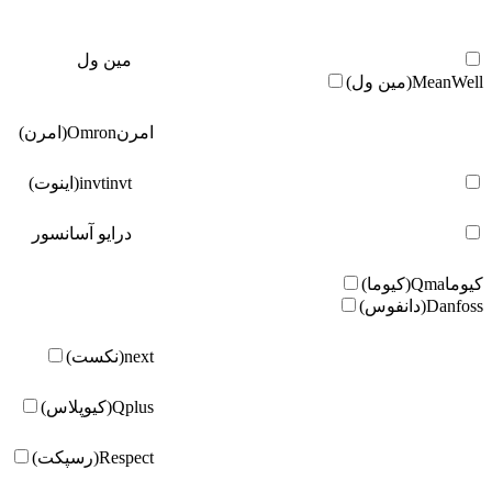
مین ول
MeanWell(مین ول)
امرن
Omron(امرن)
invt(اینوت)
invt
درایو آسانسور
کیوما
Qma(کیوما)
Danfoss(دانفوس)
next(نکست)
Qplus(کیوپلاس)
Respect(رسپکت)