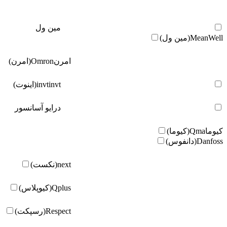
مین ول
MeanWell(مین ول)
امرن
Omron(امرن)
invt(اینوت)
invt
درایو آسانسور
کیوما
Qma(کیوما)
Danfoss(دانفوس)
next(نکست)
Qplus(کیوپلاس)
Respect(رسپکت)