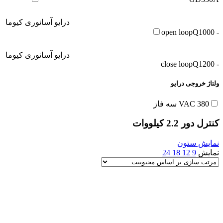
درایو آسانوری کیوما
Q1000
- open loop
درایو آسانوری کیوما
Q1200
- close loop
ولتاژ خروجی درایو
380 VAC سه فاز
کنترل دور 2.2 کیلووات
نمایش ستون
نمایش
9
12
18
24