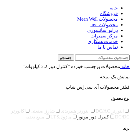
خانه
فروشگاه
محصولات Mean Well
محصولات invt
درایو آسانسوری
مرکز تعمیرات
خدمات همکاری
تماس با ما
جستجو
خانه
محصولات برچسب خورده “کنترل دور 2.2 کیلووات”
نمایش یک نتیجه
فیلتر محصولات آی سی اِس شاپ
نوع محصول
اینورتر DC/AC
اینورتر هیبریدی
شارژ صنعتی
کانورتر
DC/DC
کنترل دور موتور
ماژولUPS
منبع تغذیه
برند