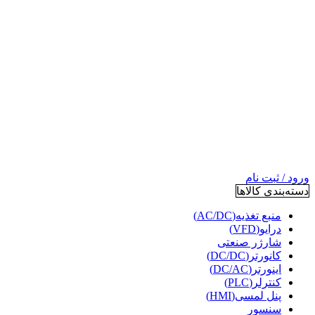
ورود / ثبت نام
دسته‌بندی کالاها
منبع تغذیه(AC/DC)
درایو(VFD)
شارژر صنعتی
کانورتر(DC/DC)
اینورتر(DC/AC)
کنترلر(PLC)
پنل لمسی(HMI)
سنسور