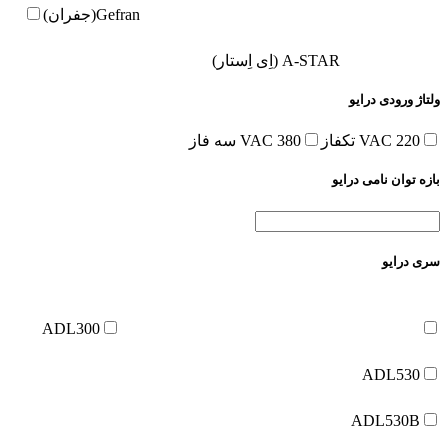
Gefran(جفران)
A-STAR (اِی اِستار)
ولتاژ ورودی درایو
220 VAC تکفاز
380 VAC سه فاز
بازه توان نامی درایو
سری درایو
ADL300
ADL530
ADL530B