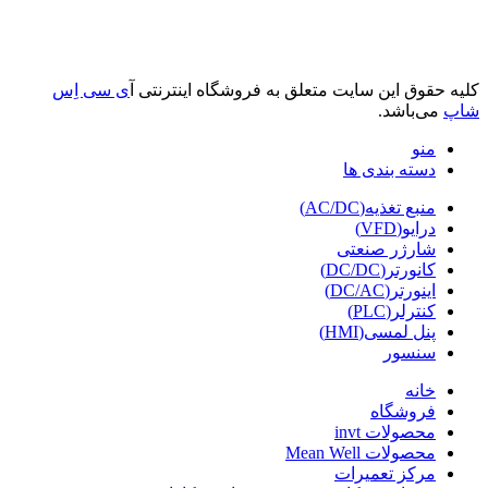
کلیه حقوق این سایت متعلق به فروشگاه اینترنتی آ
ی سی اِس
شاپ
می‌باشد.
منو
دسته بندی ها
منبع تغذیه(AC/DC)
درایو(VFD)
شارژر صنعتی
کانورتر(DC/DC)
اینورتر(DC/AC)
کنترلر(PLC)
پنل لمسی(HMI)
سنسور
خانه
فروشگاه
محصولات invt
محصولات Mean Well
مرکز تعمیرات