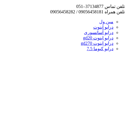
تلفن تماس 37134877–051
تلفن همراه 09056458181 / 09056458282
مین ول
درایو اینوت
درایو آسانسوری
درایو اینوت gd20
درایو اینوت gd270
درایو کیوما 7.5