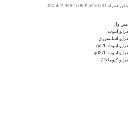
تلفن همراه 09056458181 / 09056458282
مین ول
درایو اینوت
درایو آسانسوری
درایو اینوت gd20
درایو اینوت gd270
درایو کیوما 7.5