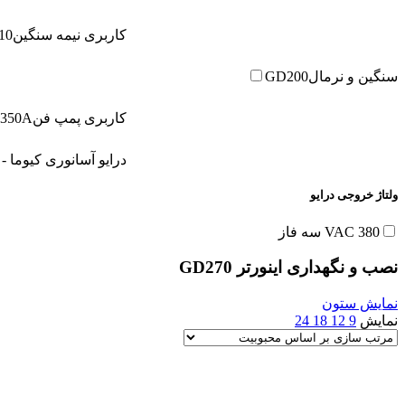
کاربری نیمه سنگین
10
سنگین و نرمال
GD200
کاربری پمپ فن
350A
درایو آسانوری کیوما - open loop
ولتاژ خروجی درایو
380 VAC سه فاز
نصب و نگهداری اینورتر GD270
نمایش ستون
نمایش
9
12
18
24