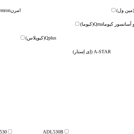
امرن
Omron(امر
و آسانسور کیوما
Qma(کیوما)
Qplus(کیوپلاس)
A-STAR (اِی اِستار)
530
ADL530B