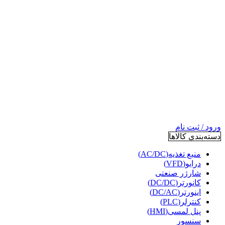
ورود / ثبت نام
دسته‌بندی کالاها
منبع تغذیه(AC/DC)
درایو(VFD)
شارژر صنعتی
کانورتر(DC/DC)
اینورتر(DC/AC)
کنترلر(PLC)
پنل لمسی(HMI)
سنسور