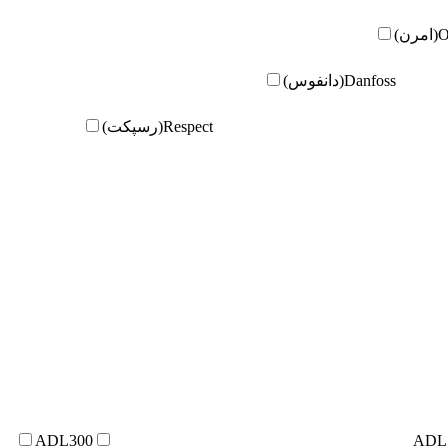
ن)
Danfoss(دانفوس)
Respect(رسپکت)
ADL300
ADL