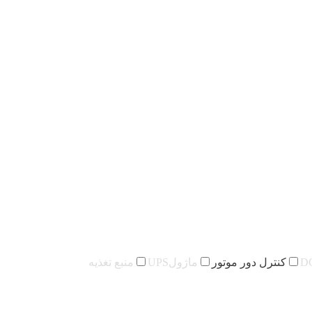
کنترل دور موتور
ماژولUPS
منبع تغذیه