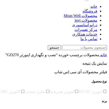
خانه
فروشگاه
محصولات Mean Well
محصولات invt
درایو آسانسوری
مرکز تعمیرات
خدمات همکاری
تماس با ما
جستجو
خانه
محصولات برچسب خورده “نصب و نگهداری اینورتر GD270”
نمایش یک نتیجه
فیلتر محصولات آی سی اِس شاپ
نوع محصول
اینورتر DC/AC
اینورتر هیبریدی
شارژ صنعتی
کانورتر DC/DC
برند