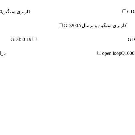
GD
کاربری سنگین
0
کاربری سنگین و نرمال
GD200A
GD350-19
GD
Q1000
درایو