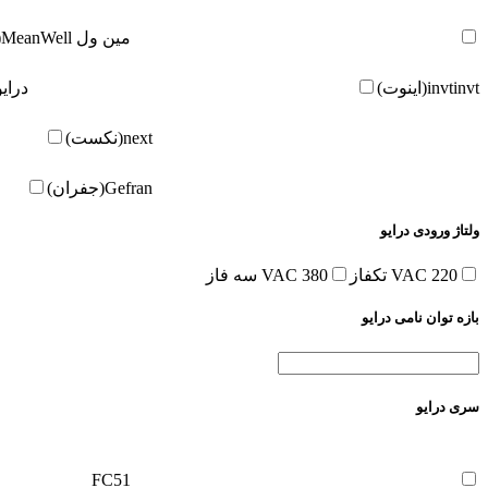
مین ول
MeanWell(مین ول)
invt(اینوت)
invt
درای
next(نکست)
Gefran(جفران)
ولتاژ ورودی درایو
220 VAC تکفاز
380 VAC سه فاز
بازه توان نامی درایو
سری درایو
FC51