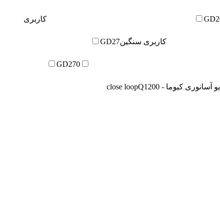
GD2
کاربری
کاربری سنگین
GD27
GD270
 آسانوری کیوما - close loop
Q1200