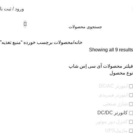
ورود / ثبت نا
خانه
محصولات برچسب خورده “منبع تغذیه”
Showing all 9 results
فیلتر محصولات آی سی اِس شاپ
نوع محصول
اینورتر DC/AC
اینورتر هیبریدی
شارژ صنعتی
کانورتر DC/DC
کنترل دور موتور
ماژولUPS