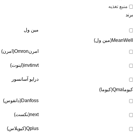
منبع تغذیه
برند
مین ول
MeanWell(مین ول)
امرن
Omron(امرن)
invt(اینوت)
invt
درایو آسانسور
کیوما
Qma(کیوما)
Danfoss(دانفوس)
next(نکست)
Qplus(کیوپلاس)