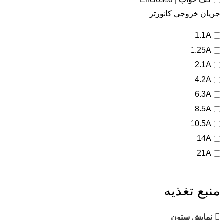
جریان خروجی کانورتر
1.1A
1.25A
2.1A
4.2A
6.3A
8.5A
10.5A
14A
21A
منبع تغذیه
نمایش ستون