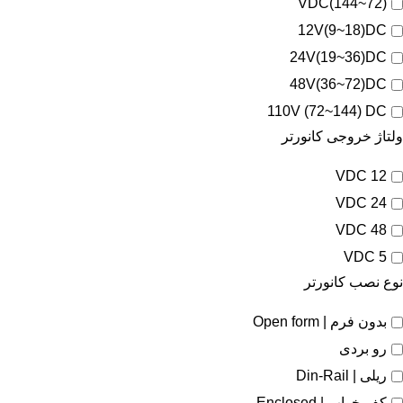
(72~144)VDC
12V(9~18)DC
24V(19~36)DC
48V(36~72)DC
110V (72~144) DC
ولتاژ خروجی کانورتر
12 VDC
24 VDC
48 VDC
5 VDC
نوع نصب کانورتر
بدون فرم | Open form
رو بردی
ریلی | Din-Rail
کف خواب | Enclosed