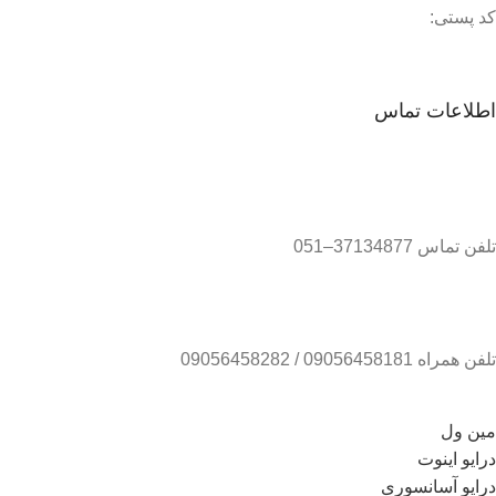
کد پستی:
اطلاعات تماس
تلفن تماس 37134877–051
تلفن همراه 09056458181 / 09056458282
مین ول
درایو اینوت
درایو آسانسوری