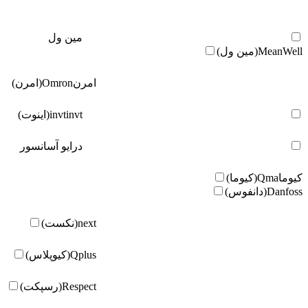
مین ول
MeanWell(مین ول)
امرن
Omron(امرن)
invt(اینوت)
invt
درایو آسانسور
کیوما
Qma(کیوما)
Danfoss(دانفوس)
next(نکست)
Qplus(کیوپلاس)
Respect(رسپکت)