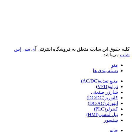
کلیه حقوق این سایت متعلق به فروشگاه اینترنتی آ
ی سی اِس
شاپ
می‌باشد.
منو
دسته بندی ها
منبع تغذیه(AC/DC)
درایو(VFD)
شارژر صنعتی
کانورتر(DC/DC)
اینورتر(DC/AC)
کنترلر(PLC)
پنل لمسی(HMI)
سنسور
خانه