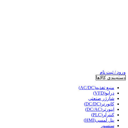
ورود / ثبت نام
دسته‌بندی کالاها
منبع تغذیه(AC/DC)
درایو(VFD)
شارژر صنعتی
کانورتر(DC/DC)
اینورتر(DC/AC)
کنترلر(PLC)
پنل لمسی(HMI)
سنسور