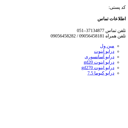
کد پستی:
اطلاعات تماس
تلفن تماس 37134877–051
تلفن همراه 09056458181 / 09056458282
مین ول
درایو اینوت
درایو آسانسوری
درایو اینوت gd20
درایو اینوت gd270
درایو کیوما 7.5