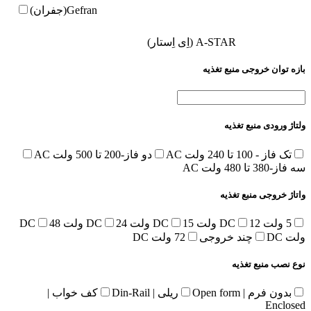
Gefran(جفران)
A-STAR (اِی اِستار)
بازه توان خروجی منبع تغذیه
ولتاژ ورودی منبع تغذیه
تک فاز - 100 تا 240 ولت AC
دو فاز-200 تا 500 ولت AC
سه فاز-380 تا 480 ولت AC
واتاژ خروجی منبع تغذیه
5 ولت DC
12 ولت DC
15 ولت DC
24 ولت DC
48
ولت DC
چند خروجی
72 ولت DC
نوع نصب منبع تغذیه
بدون فرم | Open form
ریلی | Din-Rail
کف خواب |
Enclosed