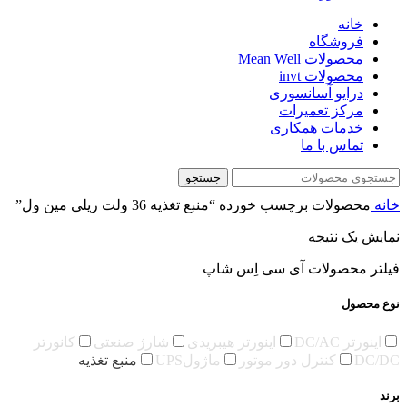
خانه
فروشگاه
محصولات Mean Well
محصولات invt
درایو آسانسوری
مرکز تعمیرات
خدمات همکاری
تماس با ما
جستجو
خانه
محصولات برچسب خورده “منبع تغذیه 36 ولت ریلی مین ول”
نمایش یک نتیجه
فیلتر محصولات آی سی اِس شاپ
نوع محصول
اینورتر DC/AC
اینورتر هیبریدی
شارژ صنعتی
کانورتر
DC/DC
کنترل دور موتور
ماژولUPS
منبع تغذیه
برند