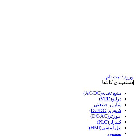
ورود / ثبت نام
دسته‌بندی کالاها
منبع تغذیه(AC/DC)
درایو(VFD)
شارژر صنعتی
کانورتر(DC/DC)
اینورتر(DC/AC)
کنترلر(PLC)
پنل لمسی(HMI)
سنسور