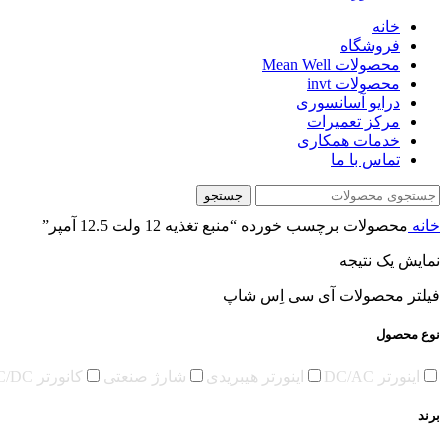
خانه
فروشگاه
محصولات Mean Well
محصولات invt
درایو آسانسوری
مرکز تعمیرات
خدمات همکاری
تماس با ما
جستجو
خانه
محصولات برچسب خورده “منبع تغذیه 12 ولت 12.5 آمپر”
نمایش یک نتیجه
فیلتر محصولات آی سی اِس شاپ
نوع محصول
اینورتر DC/AC
اینورتر هیبریدی
شارژ صنعتی
کانورتر DC/DC
برند