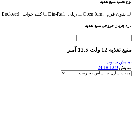
نوع نصب منبع تغذیه
بدون فرم | Open form
ریلی | Din-Rail
کف خواب | Enclosed
بازه جریان خروجی منبع تغذیه
منبع تغذیه 12 ولت 12.5 آمپر
نمایش ستون
نمایش
9
12
18
24