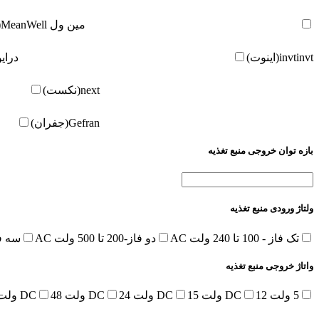
مین ول
MeanWell(مین ول)
invt(اینوت)
invt
درای
next(نکست)
Gefran(جفران)
بازه توان خروجی منبع تغذیه
ولتاژ ورودی منبع تغذیه
تک فاز - 100 تا 240 ولت AC
دو فاز-200 تا 500 ولت AC
سه فاز-380 تا 
واتاژ خروجی منبع تغذیه
5 ولت DC
12 ولت DC
15 ولت DC
24 ولت DC
48 ولت DC