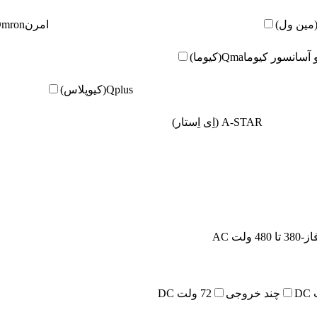
امرن
Omron(امر
و آسانسور کیوما
Qma(کیوما)
Qplus(کیوپلاس)
A-STAR (اِی اِستار)
480 ولت AC
چند خروجی
72 ولت DC