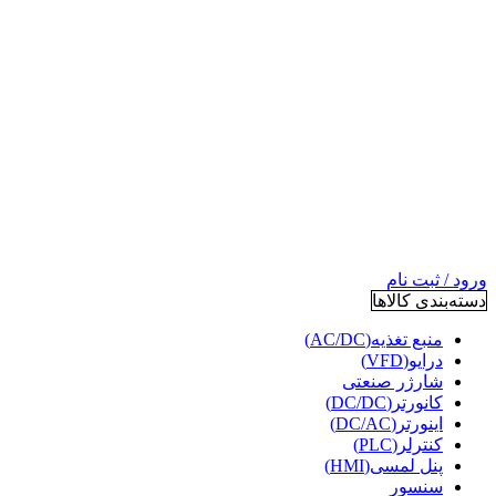
ورود / ثبت نام
دسته‌بندی کالاها
منبع تغذیه(AC/DC)
درایو(VFD)
شارژر صنعتی
کانورتر(DC/DC)
اینورتر(DC/AC)
کنترلر(PLC)
پنل لمسی(HMI)
سنسور