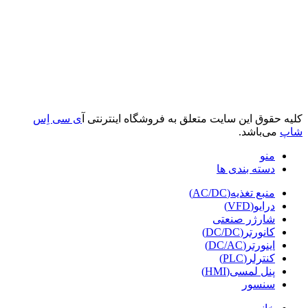
کلیه حقوق این سایت متعلق به فروشگاه اینترنتی آ
ی سی اِس
شاپ
می‌باشد.
منو
دسته بندی ها
منبع تغذیه(AC/DC)
درایو(VFD)
شارژر صنعتی
کانورتر(DC/DC)
اینورتر(DC/AC)
کنترلر(PLC)
پنل لمسی(HMI)
سنسور