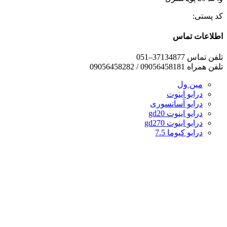
کد پستی:
اطلاعات تماس
تلفن تماس 37134877–051
تلفن همراه 09056458181 / 09056458282
مین ول
درایو اینوت
درایو آسانسوری
درایو اینوت gd20
درایو اینوت gd270
درایو کیوما 7.5