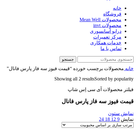
خانه
فروشگاه
محصولات Mean Well
محصولات invt
درایو آسانسوری
مرکز تعمیرات
خدمات همکاری
تماس با ما
جستجو
خانه
محصولات برچسب خورده “قیمت فیوز سه فاز پارس فانال”
Showing all 2 results
Sorted by popularity
فیلتر محصولات آی سی اِس شاپ
قیمت فیوز سه فاز پارس فانال
نمایش ستون
نمایش
9
12
18
24