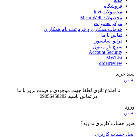
خانه
فروشگاه
محصولات invt
محصولات Mean Well
مرکز تعمیرات
خدمات همکاری و فرم ثبت نام همکاران
تماس با ما
درایو آسانسور
سرچ بار مینول
Account Security
MWList
orderreview
سبد خرید
بستن
تا اطلاع ثانوی لطفا جهت موجودی و قیمت بروز با ما
در تماس باشید 09056458282
ورود
بستن
هنوز حساب کاربری ندارید؟
ایجاد حساب کاربری