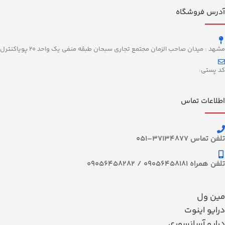
آدرس فروشگاه
مشهد : میدان صاحب الزمان مجتمع تجاری سبحان طبقه منفی یک واحد 20 پویاکنترل
کد پستی:
اطلاعات تماس
تلفن تماس 37134877–051
تلفن همراه 09056458181 / 09056458282
مین ول
درایو اینوت
درایو آسانسوری