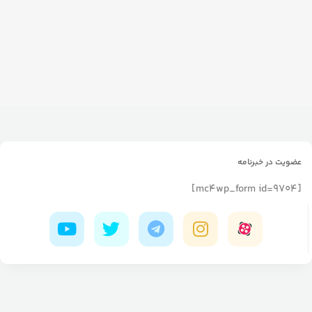
عضویت در خبرنامه
[mc4wp_form id=9704]