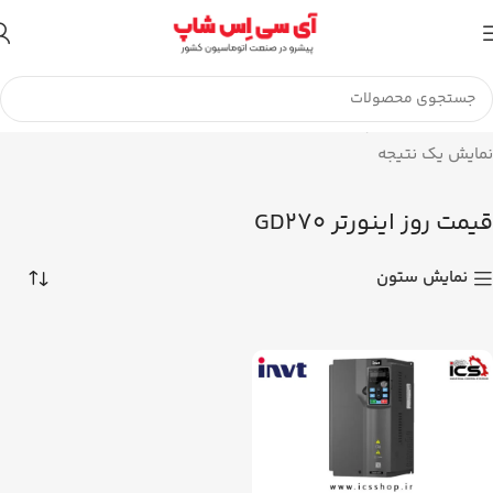
تا اطلاع ثانوی لطفا جهت موجودی و قیمت بروز با ما در تماس
باشید 09056458282
خانه
محصولات برچسب خورده “قیمت روز اینورتر GD270”
نمایش یک نتیجه
قیمت روز اینورتر GD270
نمایش ستون