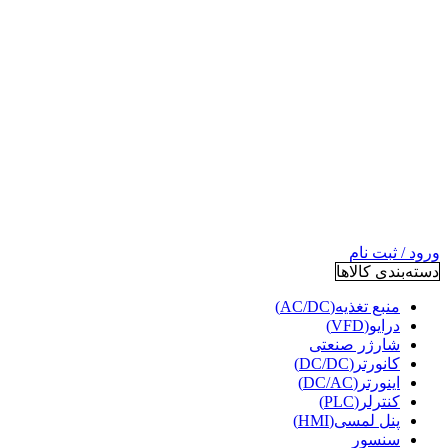
ورود / ثبت نام
دسته‌بندی کالاها
منبع تغذیه(AC/DC)
درایو(VFD)
شارژر صنعتی
کانورتر(DC/DC)
اینورتر(DC/AC)
کنترلر(PLC)
پنل لمسی(HMI)
سنسور