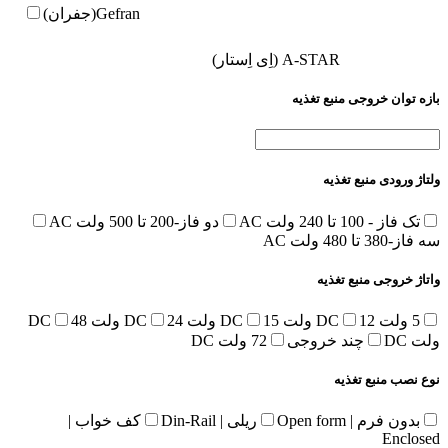
Gefran(جفران)
A-STAR (اِی اِستار)
بازه توان خروجی منبع تغذیه
ولتاژ ورودی منبع تغذیه
تک فاز - 100 تا 240 ولت AC
دو فاز-200 تا 500 ولت AC
سه فاز-380 تا 480 ولت AC
واتاژ خروجی منبع تغذیه
5 ولت DC
12 ولت DC
15 ولت DC
24 ولت DC
48
ولت DC
چند خروجی
72 ولت DC
نوع نصب منبع تغذیه
بدون فرم | Open form
ریلی | Din-Rail
کف خواب |
Enclosed