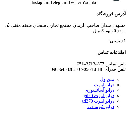
Instagram
Telegram
Twitter
Youtube
آدرس فروشگاه
مشهد : میدان صاحب الزمان مجتمع تجاری سبحان طبقه منفی یک
واحد 20 پویاکنترل
کد پستی:
اطلاعات تماس
تلفن تماس 37134877–051
تلفن همراه 09056458181 / 09056458282
مین ول
درایو اینوت
درایو آسانسوری
درایو اینوت gd20
درایو اینوت gd270
درایو کیوما 7.5