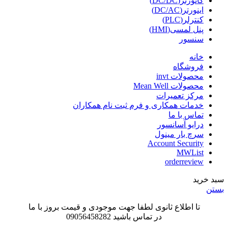
کانورتر(DC/DC)
اینورتر(DC/AC)
کنترلر(PLC)
پنل لمسی(HMI)
سنسور
خانه
فروشگاه
محصولات invt
محصولات Mean Well
مرکز تعمیرات
خدمات همکاری و فرم ثبت نام همکاران
تماس با ما
درایو آسانسور
سرچ بار مینول
Account Security
MWList
orderreview
سبد خرید
بستن
تا اطلاع ثانوی لطفا جهت موجودی و قیمت بروز با ما
در تماس باشید 09056458282