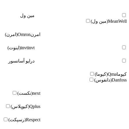
مین ول
MeanWell(مین ول)
امرن
Omron(امرن)
invt(اینوت)
invt
درایو آسانسور
کیوما
Qma(کیوما)
Danfoss(دانفوس)
next(نکست)
Qplus(کیوپلاس)
Respect(رسپکت)