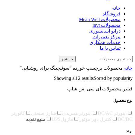
خانه
فروشگاه
محصولات Mean Well
محصولات invt
درایو آسانسوری
مرکز تعمیرات
خدمات همکاری
تماس با ما
جستجو
خانه
محصولات برچسب خورده “سوئیچینگ برای روشنایی”
Showing all 2 results
Sorted by popularity
فیلتر محصولات آی سی اِس شاپ
نوع محصول
اینورتر DC/AC
اینورتر هیبریدی
شارژ صنعتی
کانورتر
DC/DC
کنترل دور موتور
ماژولUPS
منبع تغذیه
برند